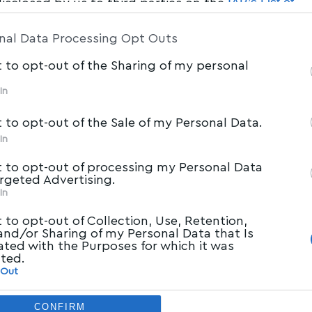
IAB’s List of
disclosed by us to third parties on the
am Participants
that may further disclose it to other 
nal Data Processing Opt Outs
t to opt-out of the Sharing of my personal
In
t to opt-out of the Sale of my Personal Data.
In
t to opt-out of processing my Personal Data
argeted Advertising.
In
t to opt-out of Collection, Use, Retention,
 and/or Sharing of my Personal Data that Is
ated with the Purposes for which it was
cted.
 Out
CONFIRM