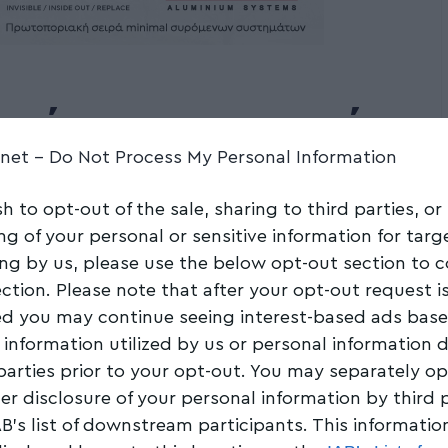
ετέχει στην απεργία
.net -
Do Not Process My Personal Information
sh to opt-out of the sale, sharing to third parties, or
ng of your personal or sensitive information for tar
Share
1 Min Read
ing by us, please use the below opt-out section to 
ection. Please note that after your opt-out request i
d you may continue seeing interest-based ads bas
 information utilized by us or personal information 
 parties prior to your opt-out. You may separately op
her disclosure of your personal information by third 
AB’s list of downstream participants. This informati