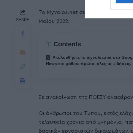
Το Myvolos.net συμμετέχει στην 24
SHARE
Μαΐου 2022.
Contents
Ακολουθήστε το myvolos.net στο Goog
News και μάθετε πρώτοι όλες τις ειδήσεις.
Σε ανακοίνωση της ΠΟΕΣΥ αναφέροντ
Οι άνθρωποι του Τύπου, εκτός ελάχ
τελευταία χρόνια από μνημόνια, π
βασικών εργασιακών δικαιωμάτων, με