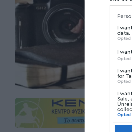
also be 
Downstre
Perso
parties.
I wan
data.
Opted 
I wan
Opted 
I wan
for T
Opted 
I wan
Sale,
Unrel
colle
Opted