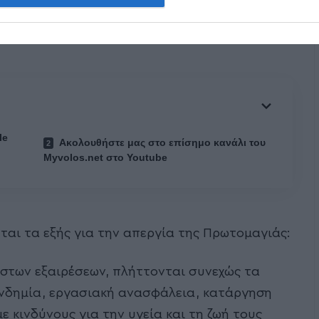
ωρη απεργία στα ΜΜΕ, σήμερα Δευτέρα 2
le
Ακολουθήστε μας στο επίσημο κανάλι του
Myvolos.net στο Youtube
αι τα εξής για την απεργία της Πρωτομαγιάς:
ιστων εξαιρέσεων, πλήττονται συνεχώς τα
ανδημία, εργασιακή ανασφάλεια, κατάργηση
 κινδύνους για την υγεία και τη ζωή τους