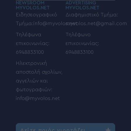
NEWSROOM
ADVERTISING
MYVOLOS.NET
MYVOLOS.NET
Ειδησεογραφικό
Διαφημιστικό Τμήμα:
Τμήμα:info@myvolos.net
myvolos.net@gmail.com
Τηλέφωνα
Τηλέφωνο
επικοινωνίας:
επικοινωνίας:
6948833100
6948833100
Ηλεκτρονική
αποστολή σχολίων,
αγγελιών και
φωτογραφιών:
info@myvolos.net
Δείτε ποιός γιορτάζει