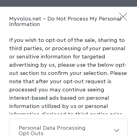
Ακολουθήστε το myvolos.net στο
Myvolos.net -
Do Not Process My Personal
Google News και μάθετε πρώτοι όλες
Information
τις ειδήσεις.
If you wish to opt-out of the sale, sharing to
third parties, or processing of your personal
Ακολουθήστε μας στο επίσημο κανάλι
or sensitive information for targeted
του Myvolos.net στο Youtube
advertising by us, please use the below opt-
out section to confirm your selection. Please
note that after your opt-out request is
Σύλλογος Εργαζομένων Περιφέρειας Θεσσαλίας
TAGGED:
processed you may continue seeing
interest-based ads based on personal
information utilized by us or personal
Facebook
information disclosed to third parties prior
to your opt-out. You may separately opt-out
Personal Data Processing
of the further disclosure of your personal
Opt Outs