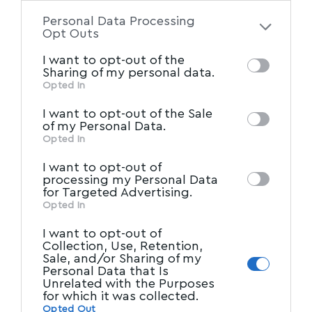
to your opt-out. You may separately opt-out
Personal Data Processing
of the further disclosure of your personal
Opt Outs
information by third parties on the IAB’s list
I want to opt-out of the
of downstream participants. This
Sharing of my personal data.
information may also be disclosed by us to
Opted In
IAB’s List of Downstream
third parties on the
I want to opt-out of the Sale
Participants
that may further disclose it to
of my Personal Data.
other third parties.
Opted In
I want to opt-out of
processing my Personal Data
for Targeted Advertising.
Opted In
I want to opt-out of
Collection, Use, Retention,
Sale, and/or Sharing of my
Personal Data that Is
Unrelated with the Purposes
for which it was collected.
Opted Out