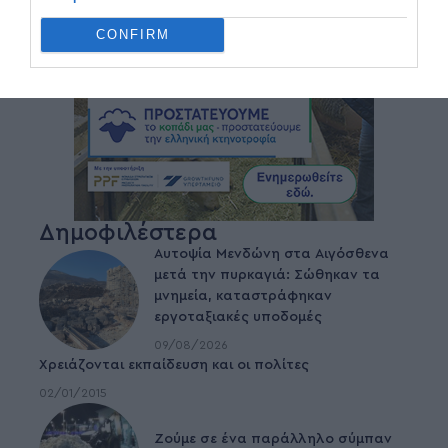
CONFIRM
Δημοφιλέστερα
Αυτοψία Μενδώνη στα Αιγόσθενα
μετά την πυρκαγιά: Σώθηκαν τα
μνημεία, καταστράφηκαν
εργοταξιακές υποδομές
09/08/2026
Χρειάζονται εκπαίδευση και οι πολίτες
02/01/2015
Ζούμε σε ένα παράλληλο σύμπαν