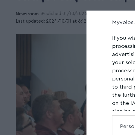
Newsroom
Published 01/10/2024
Last updated: 2024/10/01 at 6:12 ΜΜ
Myvolos
If you wi
processi
advertis
your sel
processe
personal
to third
the furt
on the I
also be 
Downstre
Perso
parties.