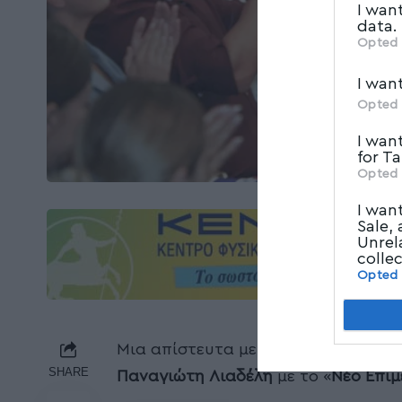
I wan
data.
Opted 
I wan
Opted 
I wan
for T
Opted 
I wan
Sale,
Unrel
colle
Opted
Μια απίστευτα μεγάλη απελευθέρωσ
SHARE
Παναγιώτη Λιαδέλη
με το «
Νέο Επι