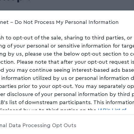
Share
4 Min Read
.net -
Do Not Process My Personal Information
sh to opt-out of the sale, sharing to third parties, or
ng of your personal or sensitive information for tar
ing by us, please use the below opt-out section to 
ection. Please note that after your opt-out request i
d you may continue seeing interest-based ads bas
 information utilized by us or personal information 
 parties prior to your opt-out. You may separately op
her disclosure of your personal information by third 
AB’s list of downstream participants. This informati
IAB’s List of
disclosed by us to third parties on the
am Participants
that may further disclose it to other 
nal Data Processing Opt Outs