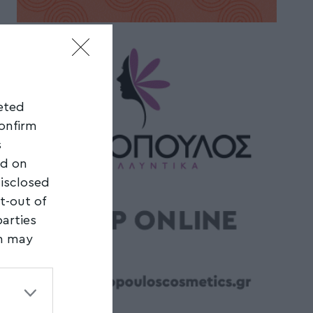
geted
confirm
s
ed on
disclosed
t-out of
parties
on may
third