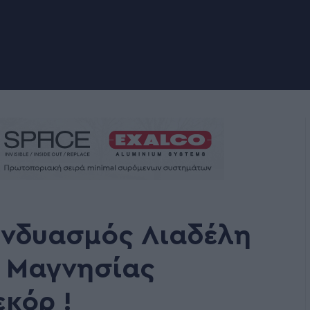
συνδυασμός Λιαδέλη
ο Μαγνησίας
κόρ !