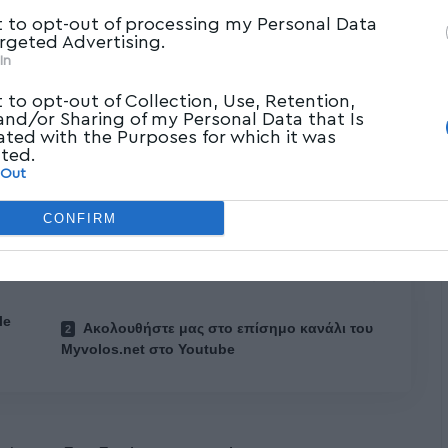
t to opt-out of processing my Personal Data
argeted Advertising.
In
t to opt-out of Collection, Use, Retention,
 and/or Sharing of my Personal Data that Is
ated with the Purposes for which it was
άθμισης του αστικού φυσικού περιβάλλοντος
cted.
εσίου με την ανάπτυξη δικτύου
 Out
ής αποθήκευσης απορριμμάτων.
CONFIRM
le
Ακολουθήστε μας στο επίσημο κανάλι του
Myvolos.net στο Youtube