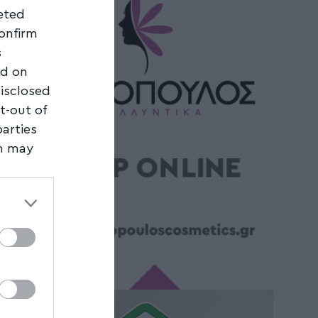
geted
confirm
s
ed on
disclosed
t-out of
parties
on may
third