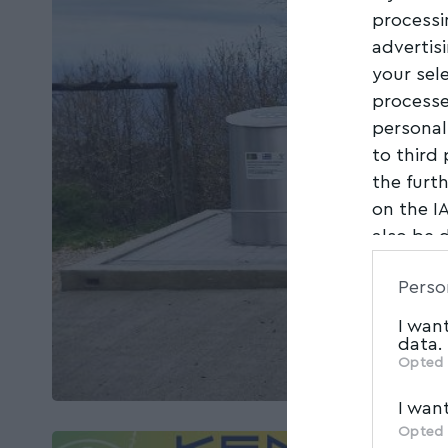
processi
advertis
your sel
processe
personal
to third
the furt
on the I
also be 
Downstre
Perso
parties.
I wan
data.
Opted 
I wan
Opted 