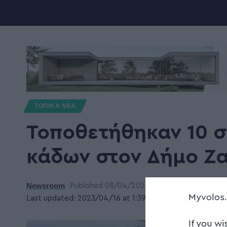
ΤΟΠΙΚΑ ΝΕΑ
Τοποθετήθηκαν 10 
κάδων στον Δήμο Ζ
Newsroom
Published 08/04/2023
Myvolos
Last updated: 2023/04/16 at 1:39 ΜΜ
If you wi