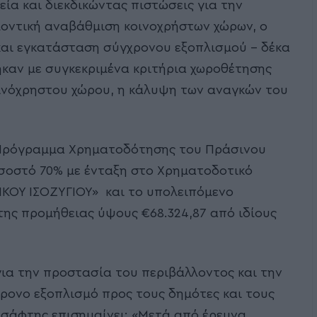
ία και διεκδικώντας πιστώσεις για την
λλοντική αναβάθμιση κοινοχρήστων χώρων, ο
αι εγκατάσταση σύγχρονου εξοπλισμού – δέκα
καν με συγκεκριμένα κριτήρια χωροθέτησης
ινόχρηστου χώρου, η κάλυψη των αναγκών του
Πρόγραμμα Χρηματοδότησης του Πράσινου
οσοστό 70% με ένταξη στο Χρηματοδοτικό
ΚΟΥ ΙΣΟΖΥΓΙΟΥ» και το υπολειπόμενο
ης προμήθειας ύψους €68.324,87 από ιδίους
ια την προστασία του περιβάλλοντος και την
ρονο εξοπλισμό προς τους δημότες και τους
τσάφτης επισημαίνει: «Μετά από έρευνα,