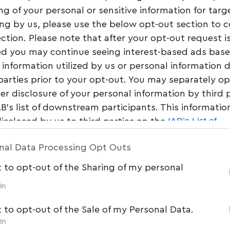
ng of your personal or sensitive information for tar
ing by us, please use the below opt-out section to 
ection. Please note that after your opt-out request i
d you may continue seeing interest-based ads bas
 information utilized by us or personal information 
 parties prior to your opt-out. You may separately op
her disclosure of your personal information by third 
AB’s list of downstream participants. This informati
IAB’s List of
disclosed by us to third parties on the
am Participants
that may further disclose it to other 
nal Data Processing Opt Outs
t to opt-out of the Sharing of my personal
In
t to opt-out of the Sale of my Personal Data.
In