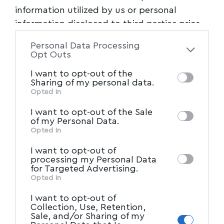
information utilized by us or personal
information disclosed to third parties prior
to your opt-out. You may separately opt-out
Personal Data Processing
of the further disclosure of your personal
Opt Outs
information by third parties on the IAB’s list
I want to opt-out of the
of downstream participants. This
Sharing of my personal data.
information may also be disclosed by us to
Opted In
IAB’s List of Downstream
third parties on the
I want to opt-out of the Sale
Participants
that may further disclose it to
of my Personal Data.
other third parties.
Opted In
I want to opt-out of
processing my Personal Data
for Targeted Advertising.
Opted In
I want to opt-out of
Collection, Use, Retention,
Sale, and/or Sharing of my