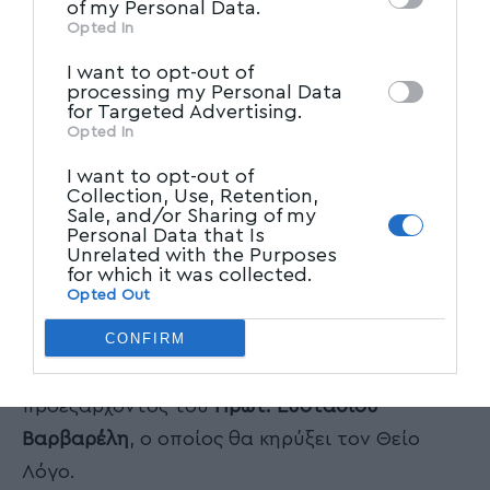
Participants
that may further disclose it to
Μέγας Πανηγυρικός Εσπερινός,
of my Personal Data.
other third parties.
Opted In
προεξάρχοντος του
Αρχιμ. Ιωήλ
Ποδαρόπουλου
, ο οποίος θα κηρύξει τον Θείο
I want to opt-out of
processing my Personal Data
Λόγο.
for Targeted Advertising.
Opted In
Ανήμερα της εορτής θα τελεστεί Πανηγυρική
I want to opt-out of
Θεία Λειτουργία.
Collection, Use, Retention,
Sale, and/or Sharing of my
Personal Data that Is
Ιερός Ναός Κοιμήσεως της Θεοτόκου
Unrelated with the Purposes
for which it was collected.
Δρυμώνος
Opted Out
CONFIRM
Την παραμονή της εορτής θα τελεστεί ο
Μέγας Πανηγυρικός Εσπερινός,
προεξάρχοντος του
Πρωτ. Ευσταθίου
Βαρβαρέλη
, ο οποίος θα κηρύξει τον Θείο
Λόγο.