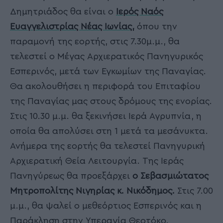
Δημητριάδος θα είναι ο
Ιερός Ναός
Ευαγγελιστρίας Νέας Ιωνίας,
όπου την
παραμονή της εορτής, στις 7.30μ.μ., θα
τελεστεί ο Μέγας Αρχιερατικός Πανηγυρικός
Εσπερινός, μετά των Εγκωμίων της Παναγίας.
Θα ακολουθήσει η περιφορά του Επιταφίου
της Παναγίας μας στους δρόμους της ενορίας.
Στις 10.30 μ.μ. θα ξεκινήσει Ιερά Αγρυπνία, η
οποία θα απολύσει στη 1 μετά τα μεσάνυκτα.
Ανήμερα της εορτής θα τελεστεί Πανηγυρική
Αρχιερατική Θεία Λειτουργία. Της Ιεράς
Πανηγύρεως θα προεξάρχει
ο Σεβασμιώτατος
Μητροπολίτης Νιγηρίας κ. Νικόδημος.
Στις 7.00
μ.μ., θα ψαλεί ο μεθεόρτιος Εσπερινός και η
Παράκληση στην Υπεραγία Θεοτόκο.