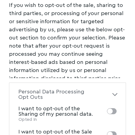
If you wish to opt-out of the sale, sharing to
Ιερός Ναός Κοιμήσεως της Θεοτόκου
third parties, or processing of your personal
Βελεστίνου
or sensitive information for targeted
advertising by us, please use the below opt-
Την παραμονή της εορτής θα τελεστεί ο
out section to confirm your selection. Please
Μέγας Πανηγυρικός Εσπερινός,
note that after your opt-out request is
προεξάρχοντος του
Αρχιμ. Χριστοφόρου
processed you may continue seeing
Καρδατζή
, ο οποίος θα κηρύξει τον Θείο Λόγο.
interest-based ads based on personal
information utilized by us or personal
Ανήμερα της εορτής θα τελεστεί Πανηγυρική
information disclosed to third parties prior
Θεία Λειτουργία.
to your opt-out. You may separately opt-out
Personal Data Processing
of the further disclosure of your personal
Opt Outs
Ιερός Ναός Κοιμήσεως της Θεοτόκου Λόφου
information by third parties on the IAB’s list
I want to opt-out of the
of downstream participants. This
Επισκοπής
Sharing of my personal data.
information may also be disclosed by us to
Opted In
IAB’s List of Downstream
Την παραμονή της εορτής θα τελεστεί ο
third parties on the
I want to opt-out of the Sale