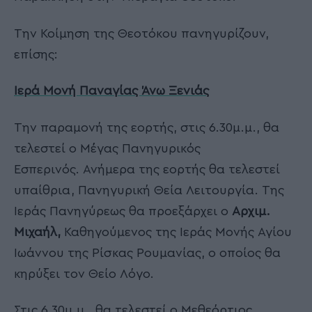
Την Κοίμηση της Θεοτόκου πανηγυρίζουν,
επίσης:
Ιερά Μονή Παναγίας Άνω Ξενιάς
Την παραμονή της εορτής, στις 6.30μ.μ., θα
τελεστεί ο Μέγας Πανηγυρικός
Εσπερινός. Ανήμερα της εορτής θα τελεστεί
υπαίθρια, Πανηγυρική Θεία Λειτουργία. Της
Ιεράς Πανηγύρεως θα προεξάρχει ο
Αρχιμ.
Μιχαήλ,
Καθηγούμενος της Ιεράς Μονής Αγίου
Ιωάννου της Ρίσκας Ρουμανίας, ο οποίος θα
κηρύξει τον Θείο Λόγο.
Στις 6.30μ.μ., θα τελεστεί ο Μεθεόρτιος