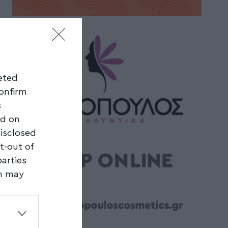
geted
confirm
s
ed on
disclosed
t-out of
parties
on may
third