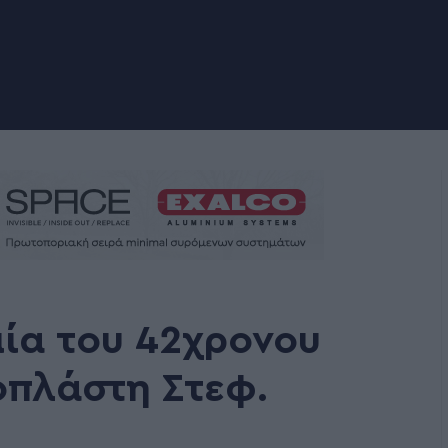
μία του 42χρονου
οπλάστη Στεφ.