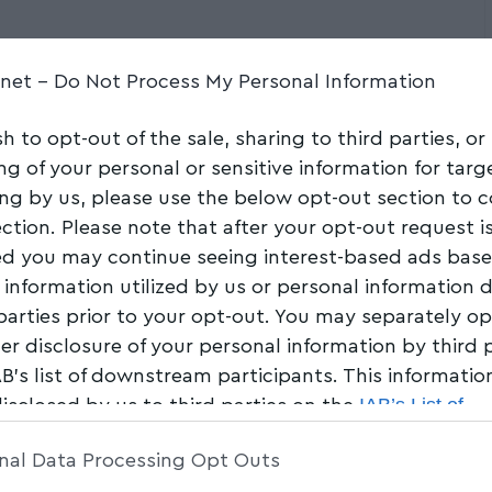
Share
1 Min Read
.net -
Do Not Process My Personal Information
sh to opt-out of the sale, sharing to third parties, or
ng of your personal or sensitive information for tar
ing by us, please use the below opt-out section to 
ection. Please note that after your opt-out request i
d you may continue seeing interest-based ads bas
 information utilized by us or personal information 
 parties prior to your opt-out. You may separately op
her disclosure of your personal information by third 
AB’s list of downstream participants. This informati
IAB’s List of
disclosed by us to third parties on the
am Participants
that may further disclose it to other 
nal Data Processing Opt Outs