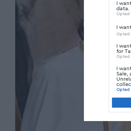
I wan
data.
Opted 
I wan
Opted 
I wan
for T
Opted 
I wan
Sale,
Unrel
colle
Opted