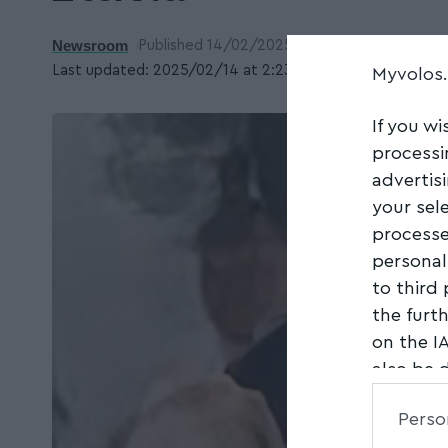
Newsroom
Published 14/02/2025
Last updated: 2025/02/14 at 2:23 ΜΜ
Myvolos
If you wi
processi
advertis
your sel
processe
personal
to third
the furt
on the I
also be 
Downstre
Perso
parties.