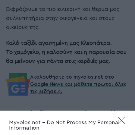
Εκφράζουμε τα πιο ειλικρινή και θερμά μας
συλλυπητήρια στην οικογένεια και στους
οικείους της.
Καλό ταξίδι αγαπημένη μας Κλεοπάτρα.
Το χαμόγελο, η καλοσύνη και η παρουσία σου
θα μείνουν για πάντα στις καρδιές μας.
Ακολουθήστε το myvolos.net στο
Google News και μάθετε πρώτοι όλες
τις ειδήσεις.
Ακολουθήστε μας στο επίσημο κανάλι
του Myvolos.net στο Youtube
Myvolos.net -
Do Not Process My Personal
Information