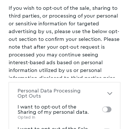
If you wish to opt-out of the sale, sharing to
Βόλος
,
ΚΑΘΗΓΗΤΡΙΑ
,
ΚΗΔΕΙΑ
,
Μαγνησία
,
TAGGED:
third parties, or processing of your personal
ΠΑΓΩΝΟΠΟΥΛΟΥ
,
ΠΕΝΘΟΣ
or sensitive information for targeted
advertising by us, please use the below opt-
Facebook
out section to confirm your selection. Please
note that after your opt-out request is
processed you may continue seeing
interest-based ads based on personal
information utilized by us or personal
information disclosed to third parties prior
to your opt-out. You may separately opt-out
Personal Data Processing
of the further disclosure of your personal
Opt Outs
information by third parties on the IAB’s list
I want to opt-out of the
of downstream participants. This
Sharing of my personal data.
information may also be disclosed by us to
Opted In
IAB’s List of Downstream
third parties on the