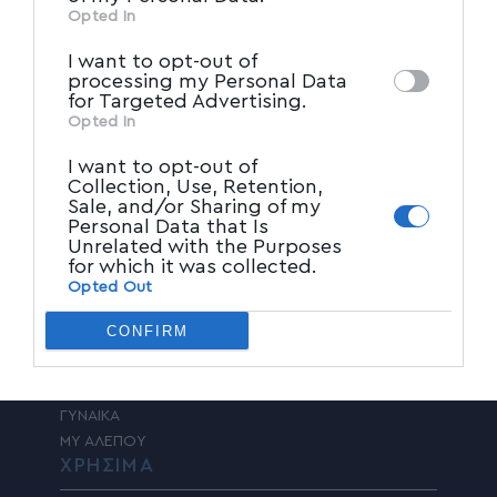
ΔΗΛΩΣΗ ΣΥΜΜΟΡΦΩΣΗΣ ΜΕ ΤΗ
other third parties.
Opted In
ΣΥΣΤΑΣΗ (ΕΕ) 2018/334
I want to opt-out of
ΕΙΔΗΣΕΙΣ
processing my Personal Data
for Targeted Advertising.
ΠΡΩΤΗ ΣΕΛΙΔΑ
Opted In
ΤΟΠΙΚΑ ΝΕΑ
ΠΑΡΑΠΟΛΙΤΙΚΑ
I want to opt-out of
Collection, Use, Retention,
ΚΟΙΝΩΝΙΑ
Sale, and/or Sharing of my
ΠΟΛΙΤΙΚΗ
Personal Data that Is
ΤΑΔΕ ΕΦΗ
Unrelated with the Purposes
ΠΟΛΙΤΙΣΜΟΣ
for which it was collected.
Opted Out
ΥΓΕΙΑ
ΑΘΛΗΤΙΚΑ
CONFIRM
ΚΟΣΜΟΣ
ADVERTORIAL
ΕΠΙΣΤΗΜΗ – ΤΕΧΝΟΛΟΓΙΑ
ΓΥΝΑΙΚΑ
MY ΑΛΕΠΟΥ
ΧΡΗΣΙΜΑ