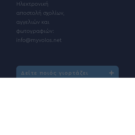
Ηλεκτρονική
αποστολή σχολίων,
αγγελιών και
φωτογραφιών:
info@myvolos.net
Δείτε ποιός γιορτάζει
FIND US: