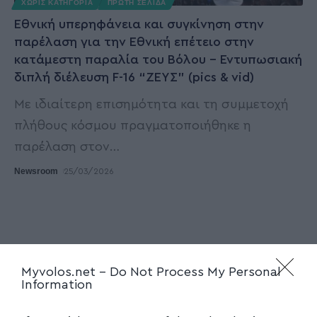
ΧΩΡΊΣ ΚΑΤΗΓΟΡΊΑ
ΠΡΩΤΗ ΣΕΛΙΔΑ
Εθνική υπερηφάνεια και συγκίνηση στην
παρέλαση για την Εθνική επέτειο στην
κατάμεστη παραλία του Βόλου – Εντυπωσιακή
διπλή διέλευση F-16 “ΖΕΥΣ” (pics & vid)
Με ιδιαίτερη επισημότητα και τη συμμετοχή
πλήθους κόσμου πραγματοποιήθηκε η
παρέλαση στον
…
Newsroom
25/03/2026
Myvolos.net -
Do Not Process My Personal
Information