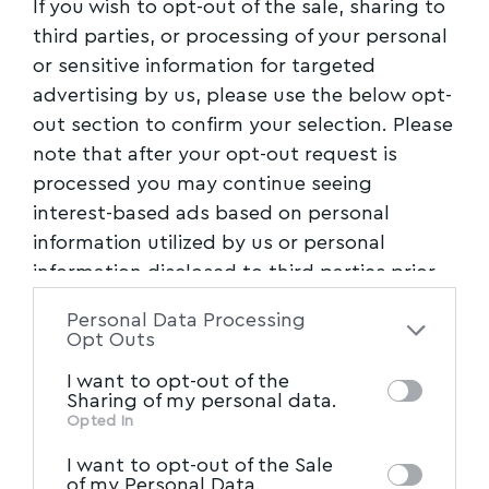
If you wish to opt-out of the sale, sharing to
third parties, or processing of your personal
or sensitive information for targeted
advertising by us, please use the below opt-
out section to confirm your selection. Please
note that after your opt-out request is
processed you may continue seeing
interest-based ads based on personal
information utilized by us or personal
information disclosed to third parties prior
to your opt-out. You may separately opt-out
Personal Data Processing
of the further disclosure of your personal
Opt Outs
information by third parties on the IAB’s list
I want to opt-out of the
of downstream participants. This
Sharing of my personal data.
information may also be disclosed by us to
Opted In
MYVOLOS.NET | ΤΑΥΤΟΤΗΤΑ
IAB’s List of Downstream
third parties on the
I want to opt-out of the Sale
Participants
that may further disclose it to
of my Personal Data.