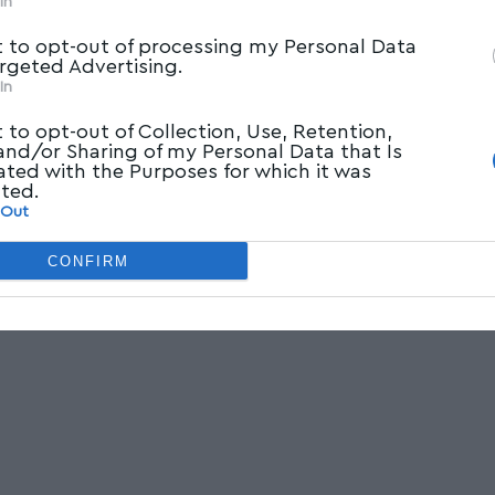
In
Όπως ενημερώθηκε ο Υφυπουργός
t to opt-out of processing my Personal Data
Ψηφιακής Διακυβέρνησης και βουλευτής
argeted Advertising.
In
Μαγνησίας, Χρήστος Μπουκώρος, από
…
t to opt-out of Collection, Use, Retention,
Newsroom
29/05/2025
 and/or Sharing of my Personal Data that Is
ated with the Purposes for which it was
cted.
 Out
CONFIRM