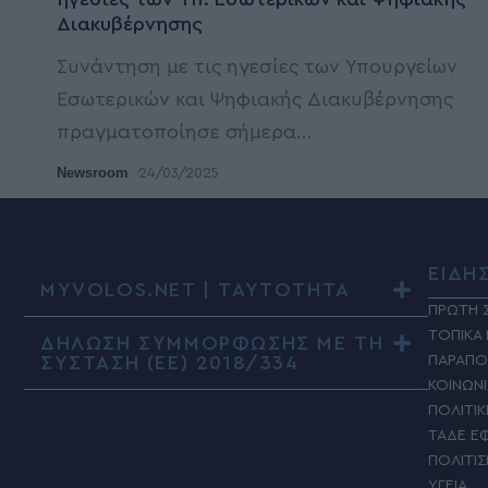
Διακυβέρνησης
Συνάντηση με τις ηγεσίες των Υπουργείων
Εσωτερικών και Ψηφιακής Διακυβέρνησης
πραγματοποίησε σήμερα
…
Newsroom
24/03/2025
ΕΙΔΗ
MYVOLOS.NET | ΤΑΥΤΟΤΗΤΑ
ΠΡΩΤΗ 
ΤΟΠΙΚΑ
ΔΗΛΩΣΗ ΣΥΜΜΟΡΦΩΣΗΣ ΜΕ ΤΗ
ΣΥΣΤΑΣΗ (ΕΕ) 2018/334
ΠΑΡΑΠΟ
ΚΟΙΝΩΝ
ΠΟΛΙΤΙΚ
ΤΑΔΕ Ε
ΠΟΛΙΤΙ
ΥΓΕΙΑ