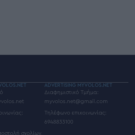
VOLOS.NET
ADVERTISING MYVOLOS.NET
ό
Διαφημιστικό Τμήμα:
volos.net
myvolos.net@gmail.com
οινωνίας:
Τηλέφωνο επικοινωνίας:
6948833100
ποστολή σχολίων,