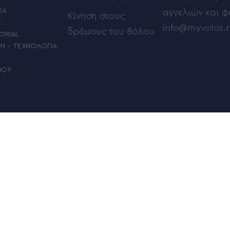
ΚΑ
αγγελιών και 
Κίνηση στους
Σ
info@myvolos.
δρόμους του Βόλου
ORIAL
ΜΗ – ΤΕΧΝΟΛΟΓΙΑ
ΠΟΥ
Δείτε ποιός γιορτάζει