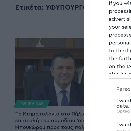
If you wi
Ετικέτα:
ΥΦΥΠΟΥΡΓΟΣ_ΨΗΦΙΑΚΗΣ
processi
advertis
your sel
processe
personal
to third
the furt
on the I
also be 
Downstre
Perso
parties.
I wan
ΤΟΠΙΚΑ ΝΕΑ
data.
Opted 
Το Κτηματολόγιο στο Πήλιο – Ανοιχτή
επιστολή του αρμοδίου Υφυπουργού Χρ.
I wan
Μπουκώρου προς τους πολίτες