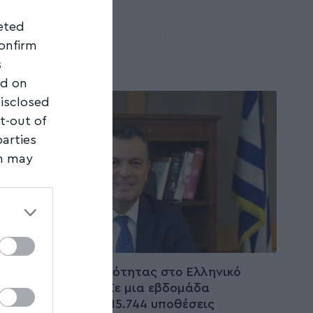
geted
confirm
s
ed on
disclosed
t-out of
parties
on may
third
ΤΟΠΙΚΑ ΝΕΑ
Ρεκόρ παραγωγικότητας στο Ελληνικό
Κτηματολόγιο – Σε μια εβδομάδα
ολοκληρώθηκαν 15.744 υποθέσεις