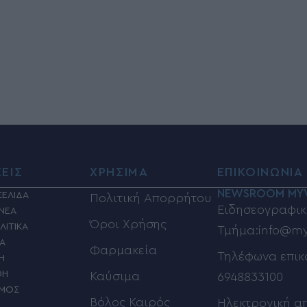
ΣΕΙΣ
ΧΡΗΣΙΜΑ
ΕΠΙΚΟΙΝΩΝΙΑ
NEWSROOM MY
ΣΕΛΙΔΑ
Πολιτική Απορρήτου
Ειδησεογραφικ
 ΝΕΑ
Όροι Χρήσης
ΛΙΤΙΚΑ
Τμήμα:info@my
ΙΑ
Φαρμακεία
Τηλέφωνα επικ
Η
ΦΗ
Καύσιμα
6948833100
ΣΜΟΣ
Βόλος Καιρός
Ηλεκτρονική α