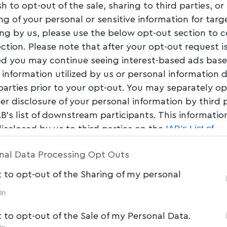
sh to opt-out of the sale, sharing to third parties, or
_ΔΙΑΚΥΒΕΡΝΗΣΗΣ
ng of your personal or sensitive information for tar
ing by us, please use the below opt-out section to 
ection. Please note that after your opt-out request i
d you may continue seeing interest-based ads bas
 information utilized by us or personal information 
 parties prior to your opt-out. You may separately op
her disclosure of your personal information by third 
AB’s list of downstream participants. This informati
IAB’s List of
disclosed by us to third parties on the
am Participants
that may further disclose it to other 
nal Data Processing Opt Outs
t to opt-out of the Sharing of my personal
ΤΟΠΙΚΑ ΝΕΑ
In
Χρ. Μπουκώρος: Εγκρίθηκαν ενισχύσεις 10
εκατ. για πληγείσες επιχειρήσεις της
t to opt-out of the Sale of my Personal Data.
Μαγνησίας