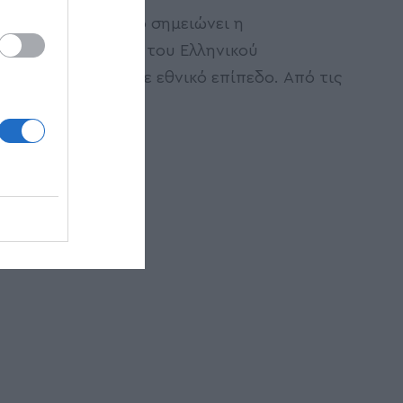
Θεαματική άνοδο σημειώνει η
παραγωγικότητα του Ελληνικού
Κτηματολογίου σε εθνικό επίπεδο. Από τις
περίπου
…
Newsroom
20/05/2025