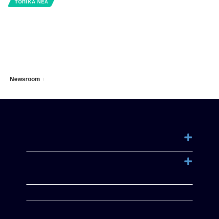
ΤΟΠΙΚΑ ΝΕΑ
Ο Ζώτης, δότης αγάπης, “ανέστησε” τη Λαζαρίνα
και την υιοθέτησε ως Λέιλα
Την συγκινητική ιστορία ενός μικρού κουταβιού και
τελικά την υιοθέτησή του, παρουσιάζει
…
Newsroom
15/04/2023
MYVOLOS.NET | ΤΑΥΤΟΤΗΤΑ
ΔΗΛΩΣΗ ΣΥΜΜΟΡΦΩΣΗΣ ΜΕ ΤΗ
ΣΥΣΤΑΣΗ (ΕΕ) 2018/334
ΕΙΔΗΣΕΙΣ