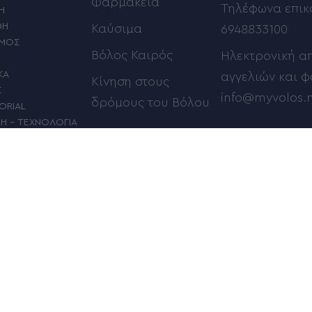
Φαρμακεία
Τηλέφωνα επικ
Η
ΦΗ
Καύσιμα
6948833100
ΣΜΟΣ
Βόλος Καιρός
Ηλεκτρονική α
ΚΑ
αγγελιών και 
Κίνηση στους
Σ
info@myvolos.
δρόμους του Βόλου
ORIAL
ΜΗ – ΤΕΧΝΟΛΟΓΙΑ
ΠΟΥ
Δείτε ποιός γιορτάζει