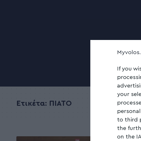
Myvolos
If you wi
processi
advertis
your sel
processe
Ετικέτα:
ΠΙΑΤΟ
personal
to third
the furt
on the I