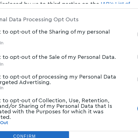
IAB’s List of
disclosed by us to third parties on the
am Participants
that may further disclose it to other 
nal Data Processing Opt Outs
t to opt-out of the Sharing of my personal
In
t to opt-out of the Sale of my Personal Data.
In
t to opt-out of processing my Personal Data
argeted Advertising.
In
t to opt-out of Collection, Use, Retention,
 and/or Sharing of my Personal Data that Is
ated with the Purposes for which it was
cted.
 Out
CONFIRM