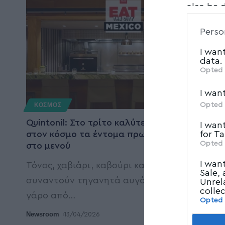
also be 
Downstre
Perso
parties.
I wan
data.
Opted 
I wan
Opted 
ΚΟΣΜΟΣ
Quintonil: Στο τρίτο καλύτερο εστιατόριο
I wan
for T
στον κόσμο τα έντομα πρωταγωνιστούν
Opted 
στο μενού
I wan
Τόνος, χαβιάρι, καβούρι και αγκινάρες
Sale,
συναντούν τηγανητά αυγά μυρμηγκιών και
Unrel
colle
γάρο από
…
Opted
Newsroom
13/04/2026