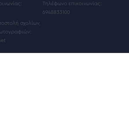
οινωνίας:
Τηλέφωνο επικοινωνίας:
6948833100
ποστολή σχολίων,
φωτογραφιών:
net