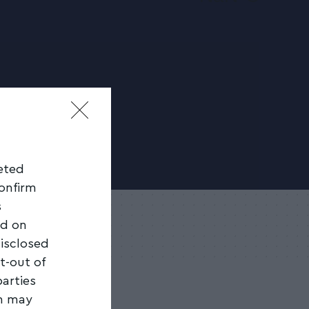
geted
confirm
s
ed on
disclosed
t-out of
parties
on may