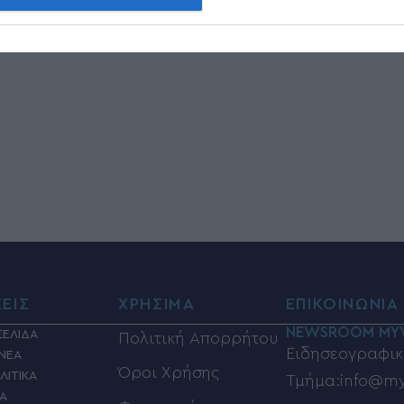
ΣΕΙΣ
ΧΡΗΣΙΜΑ
ΕΠΙΚΟΙΝΩΝΙΑ
NEWSROOM MY
ΣΕΛΙΔΑ
Πολιτική Απορρήτου
Ειδησεογραφικ
 ΝΕΑ
Όροι Χρήσης
ΛΙΤΙΚΑ
Τμήμα:info@my
ΙΑ