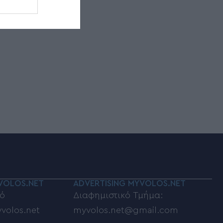
VOLOS.NET
ADVERTISING MYVOLOS.NET
ό
Διαφημιστικό Τμήμα:
volos.net
myvolos.net@gmail.com