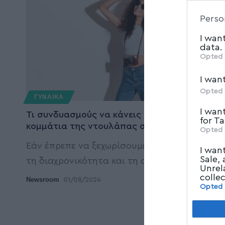
Downstre
Perso
parties.
I wan
data.
Opted 
I wan
Opted 
ΓΥΝΑΙΚΑ
I wan
Τι συνδυασμούς να κάνεις με τα τζιν
for T
κομμάτια της ντουλάπας σου το καλοκαίρι
Opted 
Εάν έπρεπε να ξεχωρίσουμε ένα ύφασμα για
I wan
Sale,
τη διαχρονικότητα και τη στυλιστική
…
Unrel
colle
Newsroom
01/08/2024
Opted