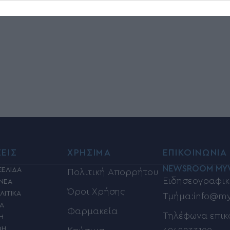
ΣΕΙΣ
ΧΡΗΣΙΜΑ
ΕΠΙΚΟΙΝΩΝΙΑ
NEWSROOM MY
ΣΕΛΙΔΑ
Πολιτική Απορρήτου
Ειδησεογραφικ
 ΝΕΑ
Όροι Χρήσης
ΛΙΤΙΚΑ
Τμήμα:info@my
ΙΑ
Φαρμακεία
Τηλέφωνα επικ
Η
ΦΗ