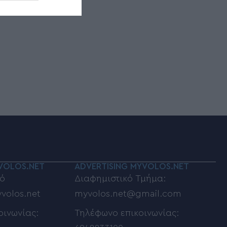
VOLOS.NET
ADVERTISING MYVOLOS.NET
ό
Διαφημιστικό Τμήμα:
volos.net
myvolos.net@gmail.com
οινωνίας:
Τηλέφωνο επικοινωνίας: