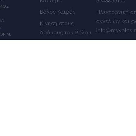
Καύσιμα
6948833100
ΣΜΟΣ
Βόλος Καιρός
Ηλεκτρονική α
ΚΑ
αγγελιών και 
Κίνηση στους
Σ
info@myvolos.
δρόμους του Βόλου
ORIAL
ΜΗ – ΤΕΧΝΟΛΟΓΙΑ
ΠΟΥ
Δείτε ποιός γιορτάζει