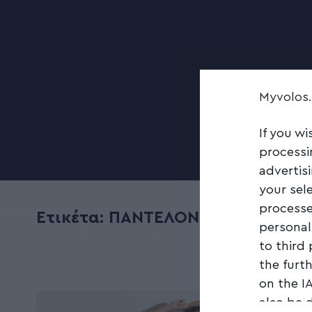
Myvolos
If you wi
processi
advertis
your sel
processe
Ετικέτα:
ΠΑΝΤΕΛΟΝΟ
personal
to third
the furt
on the I
also be 