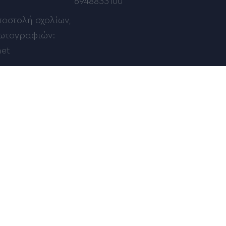
6948833100
ποστολή σχολίων,
φωτογραφιών:
net
Μέλος του: