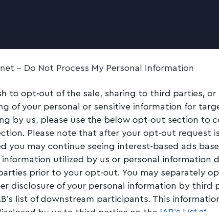
.net -
Do Not Process My Personal Information
sh to opt-out of the sale, sharing to third parties, or
ng of your personal or sensitive information for tar
ing by us, please use the below opt-out section to 
ection. Please note that after your opt-out request i
d you may continue seeing interest-based ads bas
 information utilized by us or personal information 
 parties prior to your opt-out. You may separately op
her disclosure of your personal information by third 
AB’s list of downstream participants. This informati
IAB’s List of
disclosed by us to third parties on the