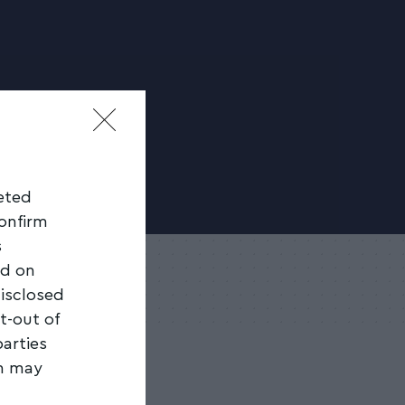
geted
confirm
s
ed on
disclosed
t-out of
parties
on may