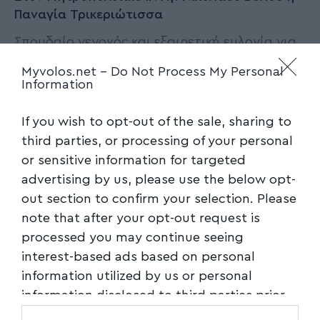
Παναγία Τρικεριώτισσα
Σπουδαίο γεγονός και εξαιρετική ευλογία για
την πόλη του Βόλου συνιστά η
…
Myvolos.net -
Do Not Process My Personal
Information
Newsroom
08/10/2025
If you wish to opt-out of the sale, sharing to
third parties, or processing of your personal
or sensitive information for targeted
advertising by us, please use the below opt-
out section to confirm your selection. Please
note that after your opt-out request is
processed you may continue seeing
interest-based ads based on personal
information utilized by us or personal
information disclosed to third parties prior
to your opt-out. You may separately opt-out