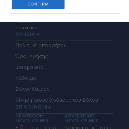
ΚΟΣΜΟΣ
CONFIRM
ADVERTORIAL
ΕΠΙΣΤΗΜΗ – ΤΕΧΝΟΛΟΓΙΑ
ΓΥΝΑΙΚΑ
MY ΑΛΕΠΟΥ
ΧΡΗΣΙΜΑ
Πολιτική Απορρήτου
Όροι Χρήσης
Φαρμακεία
Καύσιμα
Βόλος Καιρός
Κίνηση στους δρόμους του Βόλου
ΕΠΙΚΟΙΝΩΝΙΑ
NEWSROOM
ADVERTISING
MYVOLOS.NET
MYVOLOS.NET
Ειδησεογραφικό
Διαφημιστικό Τμήμα: