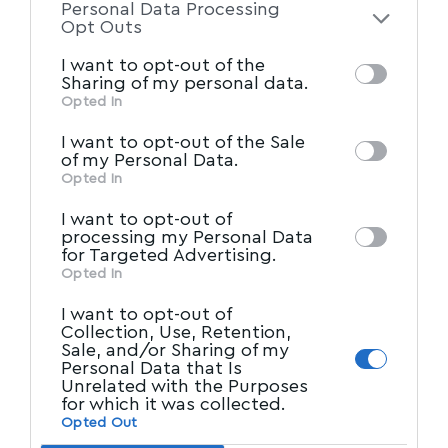
Personal Data Processing
of the further disclosure of your personal
Opt Outs
information by third parties on the IAB’s list
I want to opt-out of the
of downstream participants. This
Sharing of my personal data.
information may also be disclosed by us to
Opted In
MYVOLOS.NET | ΤΑΥΤΟΤΗΤΑ
IAB’s List of Downstream
third parties on the
I want to opt-out of the Sale
Participants
that may further disclose it to
ΔΗΛΩΣΗ ΣΥΜΜΟΡΦΩΣΗΣ ΜΕ ΤΗ
of my Personal Data.
ΣΥΣΤΑΣΗ (ΕΕ) 2018/334
other third parties.
Opted In
ΕΙΔΗΣΕΙΣ
I want to opt-out of
processing my Personal Data
ΠΡΩΤΗ ΣΕΛΙΔΑ
for Targeted Advertising.
ΤΟΠΙΚΑ ΝΕΑ
Opted In
ΠΑΡΑΠΟΛΙΤΙΚΑ
I want to opt-out of
ΚΟΙΝΩΝΙΑ
Collection, Use, Retention,
ΠΟΛΙΤΙΚΗ
Sale, and/or Sharing of my
ΤΑΔΕ ΕΦΗ
Personal Data that Is
Unrelated with the Purposes
ΠΟΛΙΤΙΣΜΟΣ
for which it was collected.
ΥΓΕΙΑ
Opted Out
ΑΘΛΗΤΙΚΑ