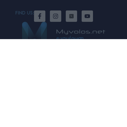
FIND US:
Μέλος του:
Developed by
DoitForMe
|
Powered by
Fri
kto
ria
.com