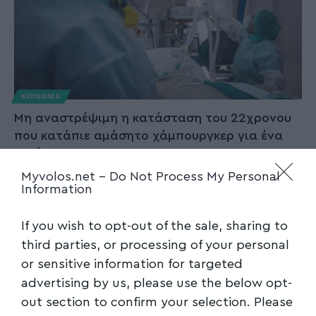
ΚΟΙΝΩΝΙΑ
Μη αναστρέψιμη η κατάσταση του 22χρονου
που κατάπιε αμάσητο χάμπουργκερ για ένα
στοίχημα
Myvolos.net -
Do Not Process My Personal
Μη αναστρέψιμη κρίνεται η κατάσταση της
Information
υγείας του 22χρονου που κατάπιε
αμάσητο χάρμπουγκερ και
…
If you wish to opt-out of the sale, sharing to
third parties, or processing of your personal
Newsroom
13/11/2025
or sensitive information for targeted
advertising by us, please use the below opt-
out section to confirm your selection. Please