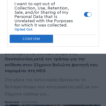
I want to opt-out of
Collection, Use, Retention,
Sale, and/or Sharing of my
Personal Data that Is
Unrelated with the Purposes
for which it was collected.
Opted Out
CONFIRM
ΤΟΠΙΚΑ ΝΕΑ
Συνελήφθη και δεύτερο άτομο στη
Θεσσαλονίκη μετά τον τράπερ για την
επίθεση στον 23χρονο Βολιώτη φοιτητή που
παραμένει στη ΜΕΘ
Στα χέρια της Αστυνομίας βρίσκεται το
δεύτερο άτομο που κατηγορείται μαζί με τον
25χρονο τράπερ για
…
Newsroom
12/02/2024