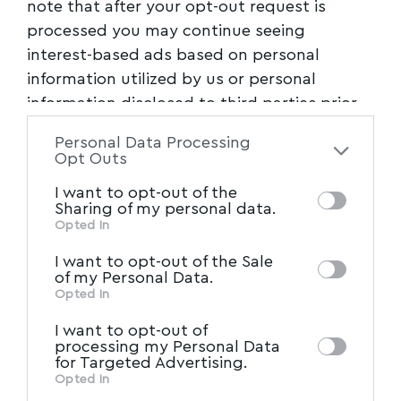
note that after your opt-out request is
processed you may continue seeing
interest-based ads based on personal
information utilized by us or personal
information disclosed to third parties prior
to your opt-out. You may separately opt-out
ΤΟΠΙΚΑ ΝΕΑ
Personal Data Processing
of the further disclosure of your personal
Opt Outs
Ζέττα Μακρή με Άδωνι Γεωργιάδη στο
information by third parties on the IAB’s list
Νοσοκομείο του Βόλου για τα έργα
I want to opt-out of the
of downstream participants. This
ανακαίνισης του Τμήματος Επειγόντων και
Sharing of my personal data.
information may also be disclosed by us to
Opted In
επέκτασης της ΜΕΘ
IAB’s List of Downstream
third parties on the
I want to opt-out of the Sale
Τον Υπουργό Υγείας, Άδωνι Γεωργιάδη,
Participants
that may further disclose it to
of my Personal Data.
συνόδευσε, κατά την σημερινή του επίσκεψη
other third parties.
Opted In
στο
…
I want to opt-out of
processing my Personal Data
Newsroom
01/11/2025
for Targeted Advertising.
Opted In