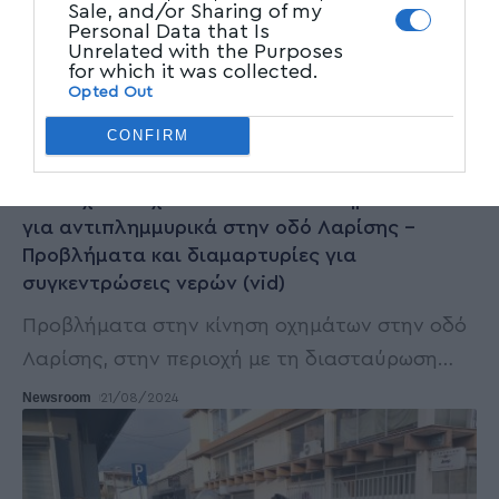
Sale, and/or Sharing of my
Personal Data that Is
Unrelated with the Purposes
for which it was collected.
Opted Out
CONFIRM
ΠΡΩΤΗ ΣΕΛΙΔΑ
Απέτυχε το σχέδιο ΔΕΥΑΜΒ και Δήμου Βόλου
για αντιπλημμυρικά στην οδό Λαρίσης –
Προβλήματα και διαμαρτυρίες για
συγκεντρώσεις νερών (vid)
Προβλήματα στην κίνηση οχημάτων στην οδό
Λαρίσης, στην περιοχή με τη διασταύρωση
…
Newsroom
21/08/2024