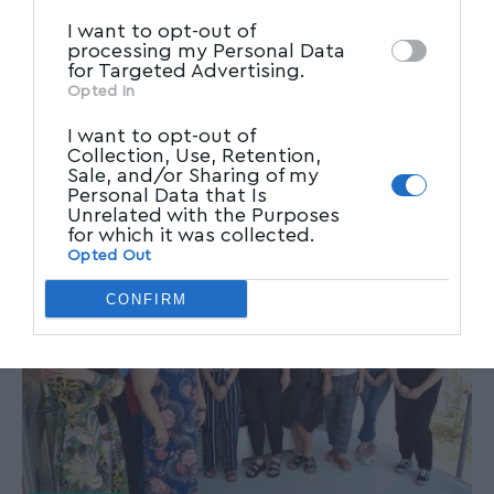
Βιωματικό εργαστήριο για το άγχος
I want to opt-out of
αναζήτησης εργασίας
processing my Personal Data
for Targeted Advertising.
Την Παρασκευή 6/10/2023 το Γραφείο
Opted In
Διευκόλυνσης, Ενδυνάμωσης και Τεκμηρίωσης
I want to opt-out of
Collection, Use, Retention,
της Απασχόλησης (Job Center) της ΚΕΚΠΑ-ΔΙΕΚ
Sale, and/or Sharing of my
του
…
Personal Data that Is
Unrelated with the Purposes
Newsroom
10/10/2023
for which it was collected.
Opted Out
CONFIRM