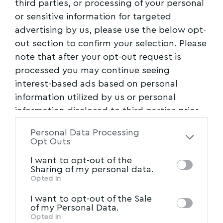
third parties, or processing of your personal
Εργαστήρι στον Βόλο για τη διαχείριση
or sensitive information for targeted
συγκρούσεων στον χώρο εργασίας
advertising by us, please use the below opt-
out section to confirm your selection. Please
Την Τρίτη 5η Δεκεμβρίου, πραγματοποιήθηκε
note that after your opt-out request is
δια ζώσης εργαστήρι με θέμα τη διαχείριση
processed you may continue seeing
συγκρούσεων στο
…
interest-based ads based on personal
Newsroom
06/12/2023
information utilized by us or personal
information disclosed to third parties prior
to your opt-out. You may separately opt-out
Personal Data Processing
of the further disclosure of your personal
Opt Outs
information by third parties on the IAB’s list
I want to opt-out of the
of downstream participants. This
Sharing of my personal data.
information may also be disclosed by us to
Opted In
IAB’s List of Downstream
third parties on the
I want to opt-out of the Sale
Participants
that may further disclose it to
of my Personal Data.
other third parties.
Opted In
ΤΟΠΙΚΑ ΝΕΑ