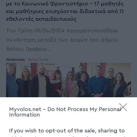
με το Κοινωνικό Φροντιστήριο – 17 μαθητές
και μαθήτριες ενισχύονται διδακτικά από 11
εθελοντές εκπαιδευτικούς
Την Τρίτη 09/04/2024 πραγματοποιήθηκε
συνάντηση μεταξύ των Δομών του Δήμου
Βόλου: Γραφείο
…
Newsroom
10/04/2024
Myvolos.net -
Do Not Process My Personal
Information
If you wish to opt-out of the sale, sharing to
ΤΟΠΙΚΑ ΝΕΑ