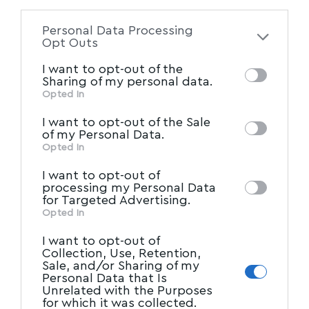
information disclosed to third parties prior
Κλιμάκια εθελοντών ιατρών για δωρεάν
to your opt-out. You may separately opt-out
εξετάσεις σε αποκομμένες περιοχές και σε
Personal Data Processing
άτομα που χρήζουν ιατρικής βοήθειας
of the further disclosure of your personal
Opt Outs
information by third parties on the IAB’s list
Ο Ιατρικός Σύλλογος Μαγνησίας λόγω της
I want to opt-out of the
of downstream participants. This
Sharing of my personal data.
παρούσας έκτακτης κατάστασης στην οποία
information may also be disclosed by us to
Opted In
έχει
…
IAB’s List of Downstream
third parties on the
I want to opt-out of the Sale
Newsroom
Participants
11/09/2023
that may further disclose it to
of my Personal Data.
other third parties.
Opted In
I want to opt-out of
processing my Personal Data
for Targeted Advertising.
Opted In
I want to opt-out of
Collection, Use, Retention,
Sale, and/or Sharing of my
Personal Data that Is
Unrelated with the Purposes
for which it was collected.
ΤΟΠΙΚΑ ΝΕΑ