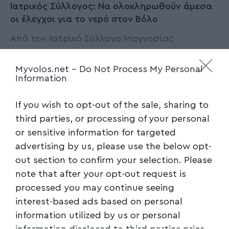
Ιατρικός Σύλλογος: Να ολοκληρωθούν άμεσα
οι έλεγχοι για το νερό στον Βόλο
Από τον Ιατρικό Σύλλογο Μαγνησίας
ανακοινώθηκαν τα εξής: Σύμφωνα με τον
ΠΟΥ
…
Myvolos.net -
Do Not Process My Personal
Information
Newsroom
12/09/2023
If you wish to opt-out of the sale, sharing to
third parties, or processing of your personal
or sensitive information for targeted
advertising by us, please use the below opt-
out section to confirm your selection. Please
note that after your opt-out request is
processed you may continue seeing
interest-based ads based on personal
information utilized by us or personal
ΤΟΠΙΚΑ ΝΕΑ