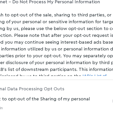
.net -
Do Not Process My Personal Information
sh to opt-out of the sale, sharing to third parties, or
ng of your personal or sensitive information for tar
ing by us, please use the below opt-out section to 
ection. Please note that after your opt-out request i
d you may continue seeing interest-based ads bas
 information utilized by us or personal information 
ΤΟΠΙΚΑ ΝΕΑ
 parties prior to your opt-out. You may separately op
Έναρξη Μαθητείας (πρακτικής άσκησης)
her disclosure of your personal information by third 
μαθητών της ΕΠΑΣ Βόλου σε επιχειρήσεις
AB’s list of downstream participants. This informati
Η ΔΥΠΑ ΕΠΑΣ Βόλου καλεί τις
IAB’s List of
disclosed by us to third parties on the
am Participants
that may further disclose it to other 
ενδιαφερόμενες επιχειρήσεις να
nal Data Processing Opt Outs
επικοινωνήσουν με την
…
t to opt-out of the Sharing of my personal
Newsroom
30/10/2025
In