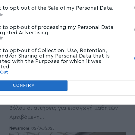
t to opt-out of the Sale of my Personal Data.
In
t to opt-out of processing my Personal Data
argeted Advertising.
In
t to opt-out of Collection, Use, Retention,
 and/or Sharing of my Personal Data that Is
ated with the Purposes for which it was
ΤΟΠΙΚΑ ΝΕΑ
cted.
 Out
Άρχισαν οι αιτήσεις στην ΕΠΑΣ Μαθητείας
Βόλου για τις 250 θέσεις σε δέκα
CONFIRM
ειδικότητες
Ξεκίνησαν σήμερα στην ΕΠΑΣ Μαθητείας
Βόλου οι αιτήσεις για εισαγωγή μαθητών
Αμειβόμενη
…
Newsroom
02/06/2025