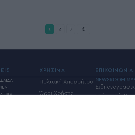
1
2
3
ΣΕΙΣ
ΧΡΗΣΙΜΑ
ΕΠΙΚΟΙΝΩΝΙΑ
NEWSROOM MY
ΣΕΛΙΔΑ
Πολιτική Απορρήτου
Ειδησεογραφικ
 ΝΕΑ
Όροι Χρήσης
ΛΙΤΙΚΑ
Τμήμα:info@my
ΙΑ
Φαρμακεία
Τηλέφωνα επικ
Η
ΦΗ
Καύσιμα
6948833100
ΣΜΟΣ
Βόλος Καιρός
Ηλεκτρονική α