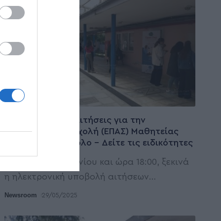
ΠΡΩΤΗ ΣΕΛΙΔΑ
Από Δευτέρα οι αιτήσεις για την
Επαγγελματική Σχολή (ΕΠΑΣ) Μαθητείας
της ΔΥΠΑ στον Βόλο – Δείτε τις ειδικότητες
Τη Δευτέρα 2 Ιουνίου και ώρα 18:00, ξεκινά
η ηλεκτρονική υποβολή αιτήσεων
…
Newsroom
29/05/2025