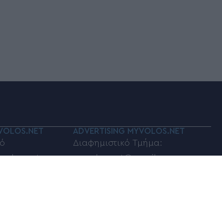
VOLOS.NET
ADVERTISING MYVOLOS.NET
ό
Διαφημιστικό Τμήμα:
volos.net
myvolos.net@gmail.com
οινωνίας:
Τηλέφωνο επικοινωνίας:
6948833100
ποστολή σχολίων,