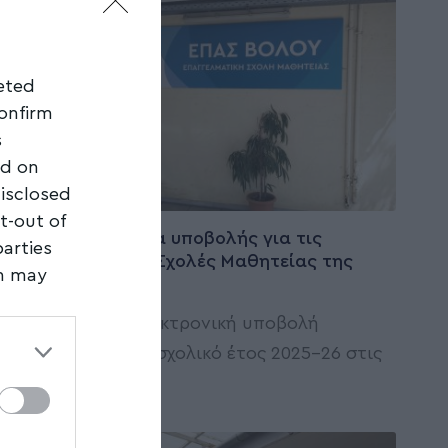
geted
confirm
s
ed on
disclosed
ΠΡΩΤΗ ΣΕΛΙΔΑ
t-out of
Ποια η προθεσμία υποβολής για τις
parties
Επαγγελματικές Σχολές Μαθητείας της
on may
ΔΥΠΑ
Συνεχίζεται η ηλεκτρονική υποβολή
third
αιτήσεων για το σχολικό έτος 2025-26 στις
50
…
Newsroom
25/09/2025