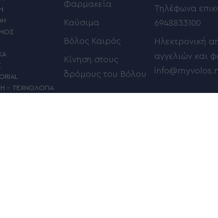
Φαρμακεία
Τηλέφωνα επικ
Η
ΦΗ
Καύσιμα
6948833100
ΣΜΟΣ
Βόλος Καιρός
Ηλεκτρονική α
ΚΑ
αγγελιών και 
Κίνηση στους
Σ
info@myvolos.
δρόμους του Βόλου
ORIAL
ΜΗ – ΤΕΧΝΟΛΟΓΙΑ
ΠΟΥ
Δείτε ποιός γιορτάζει