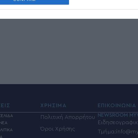
ΣΕΙΣ
ΧΡΗΣΙΜΑ
ΕΠΙΚΟΙΝΩΝΙΑ
NEWSROOM MY
ΣΕΛΙΔΑ
Πολιτική Απορρήτου
Ειδησεογραφικ
 ΝΕΑ
Όροι Χρήσης
ΛΙΤΙΚΑ
Τμήμα:info@my
ΙΑ