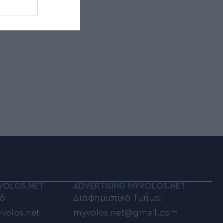
VOLOS.NET
ADVERTISING MYVOLOS.NET
ό
Διαφημιστικό Τμήμα:
volos.net
myvolos.net@gmail.com