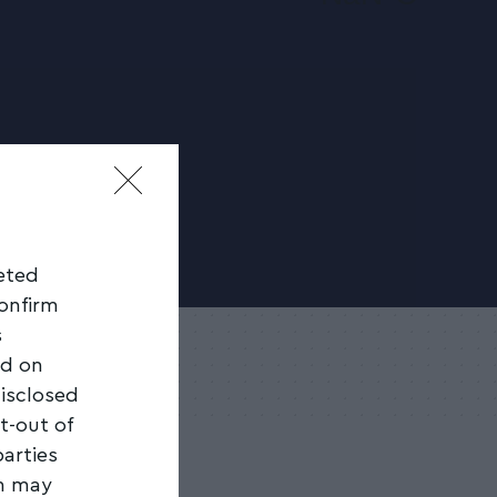
geted
confirm
s
ed on
disclosed
t-out of
parties
on may