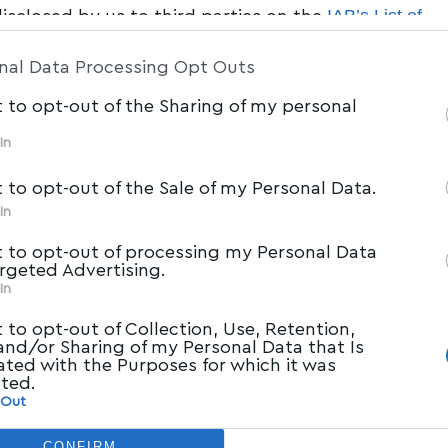
IAB’s List of
disclosed by us to third parties on the
am Participants
that may further disclose it to other 
nal Data Processing Opt Outs
t to opt-out of the Sharing of my personal
In
t to opt-out of the Sale of my Personal Data.
ΚΟΙΝΩΝΙΑ
In
Συνέδριο ΓΣΕΕ: Κυριαρχία Παναγόπουλου
t to opt-out of processing my Personal Data
και με αύξηση ποσοστών
argeted Advertising.
In
Ολοκληρώθηκαν οι διαδικασίες του 39ου
t to opt-out of Collection, Use, Retention,
Τακτικού Συνεδρίου της Γενικής
 and/or Sharing of my Personal Data that Is
ated with the Purposes for which it was
Συνομοσπονδίας Εργατών Ελλάδας
cted.
(ΓΣΕΕ) με
…
 Out
Newsroom
19/04/2026
CONFIRM