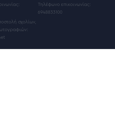
οινωνίας:
Τηλέφωνο επικοινωνίας:
6948833100
ποστολή σχολίων,
φωτογραφιών:
net