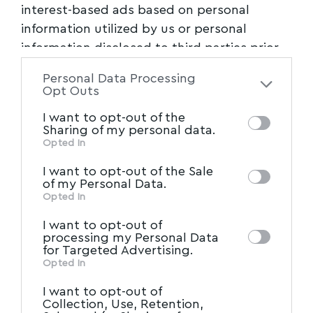
interest-based ads based on personal
ΠΡΩΤΗ ΣΕΛΙΔΑ
information utilized by us or personal
Πανελλήνιες 2026: Εκτιμήσεις και απαντήσεις
information disclosed to third parties prior
στη Νεοελληνική Γλώσσα και Λογοτεχνία
to your opt-out. You may separately opt-out
Personal Data Processing
of the further disclosure of your personal
Με το μάθημα της Νεοελληνικής Γλώσσας και
Opt Outs
information by third parties on the IAB’s list
Λογοτεχνίας έκαναν σήμερα Παρασκευή, 29
I want to opt-out of the
of downstream participants. This
Μαΐου οι πανελλαδικές εξετάσεις
…
Sharing of my personal data.
information may also be disclosed by us to
Opted In
Newsroom
29/05/2026
IAB’s List of Downstream
third parties on the
I want to opt-out of the Sale
Participants
that may further disclose it to
of my Personal Data.
other third parties.
Opted In
I want to opt-out of
processing my Personal Data
for Targeted Advertising.
Opted In
I want to opt-out of
Collection, Use, Retention,