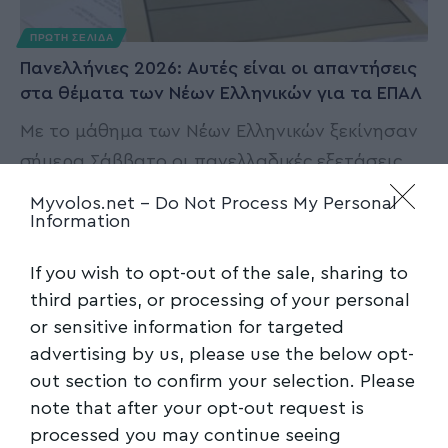
ΠΡΩΤΗ ΣΕΛΙΔΑ
Πανελλήνιες 2026: Αυτές είναι οι απαντήσεις
στα θέματα των Νέων Ελληνικών για τα ΕΠΑΛ
Με το μάθημα των Νέων Ελληνικών ξεκίνησαν
σήμερα Σάββατο οι πανελλαδικές εξετάσεις
για τους υποψήφιους στα Επαγγελματικά
…
Myvolos.net -
Do Not Process My Personal
Information
Newsroom
30/05/2026
If you wish to opt-out of the sale, sharing to
third parties, or processing of your personal
or sensitive information for targeted
advertising by us, please use the below opt-
out section to confirm your selection. Please
note that after your opt-out request is
processed you may continue seeing