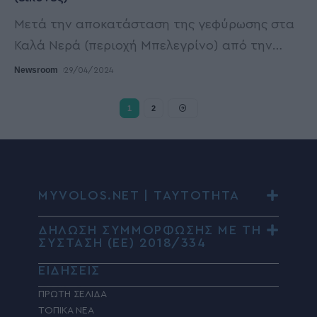
Μετά την αποκατάσταση της γεφύρωσης στα
Καλά Νερά (περιοχή Μπελεγρίνο) από την
…
Newsroom
29/04/2024
1
2
MYVOLOS.NET | ΤΑΥΤΟΤΗΤΑ
ΔΗΛΩΣΗ ΣΥΜΜΟΡΦΩΣΗΣ ΜΕ ΤΗ
ΣΥΣΤΑΣΗ (ΕΕ) 2018/334
ΕΙΔΗΣΕΙΣ
ΠΡΩΤΗ ΣΕΛΙΔΑ
ΤΟΠΙΚΑ ΝΕΑ