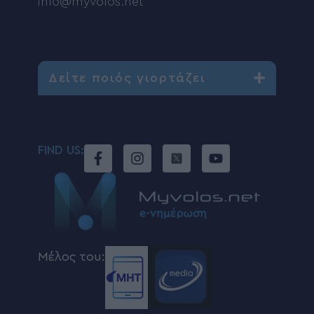
info@myvolos.net
Δείτε ποιός γιορτάζει
FIND US:
Μέλος του: