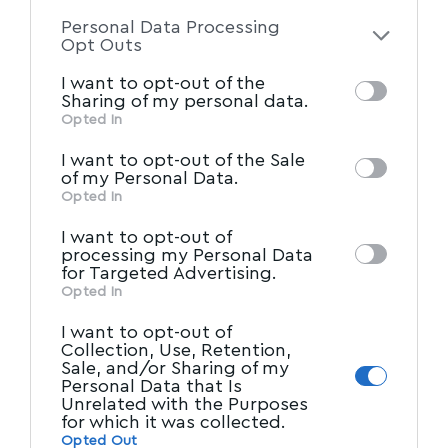
ΠΡΩΤΗ ΣΕΛΙΔΑ
to your opt-out. You may separately opt-out
Personal Data Processing
Εγκαινιάστηκε η γέφυρα στην Άλλη Μεριά
of the further disclosure of your personal
Opt Outs
(pics & vid) – Νέο εργοστάσιο από την ΜΕΤΚΑ
information by third parties on the IAB’s list
I want to opt-out of the
στην ΒΙΠΕ
of downstream participants. This
Sharing of my personal data.
information may also be disclosed by us to
Opted In
Παραδόθηκε σήμερα προς χρήση η νέα
IAB’s List of Downstream
third parties on the
γέφυρα του Αναύρου, στην Άλλη Μεριά,
…
I want to opt-out of the Sale
Participants
that may further disclose it to
of my Personal Data.
Newsroom
06/06/2024
other third parties.
Opted In
I want to opt-out of
processing my Personal Data
for Targeted Advertising.
Opted In
I want to opt-out of
Collection, Use, Retention,
Sale, and/or Sharing of my
Personal Data that Is
Unrelated with the Purposes
for which it was collected.
ΤΟΠΙΚΑ ΝΕΑ
Opted Out