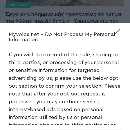
ΤΟΠΙΚΑ ΝΕΑ
Έργα αντιπλημμυρικής προστασίας σε τμήμα
της Άλλης Μεριάς ζητά η “Συμμαχία για τον
Βόλο”
Myvolos.net -
Do Not Process My Personal
Information
Το ζήτημα της αποκατάστασης του οδικού
δικτύου στην Άλλη Μεριά μετά τις
…
If you wish to opt-out of the sale, sharing to
Newsroom
27/03/2026
third parties, or processing of your personal
or sensitive information for targeted
advertising by us, please use the below opt-
out section to confirm your selection. Please
note that after your opt-out request is
processed you may continue seeing
interest-based ads based on personal
information utilized by us or personal
information disclosed to third parties prior