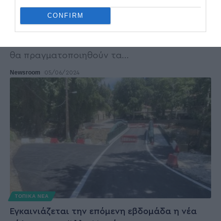
Εγκαινιάζεται η νέα μεταλλική γέφυρα στην
CONFIRM
Άλλη Μεριά
Αύριο, Πέμπτη, 6 Ιουνίου 2024, στις 11 το πρωί
θα πραγματοποιηθούν τα
…
Newsroom
05/06/2024
ΤΟΠΙΚΑ ΝΕΑ
Εγκαινιάζεται την επόμενη εβδομάδα η νέα