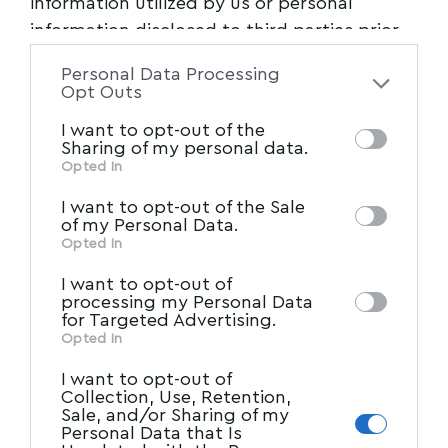
information utilized by us or personal
information disclosed to third parties prior
to your opt-out. You may separately opt-out
Personal Data Processing
of the further disclosure of your personal
Opt Outs
information by third parties on the IAB’s list
I want to opt-out of the
of downstream participants. This
Sharing of my personal data.
information may also be disclosed by us to
MYVOLOS.NET | ΤΑΥΤΟΤΗΤΑ
Opted In
IAB’s List of Downstream
third parties on the
I want to opt-out of the Sale
ΔΗΛΩΣΗ ΣΥΜΜΟΡΦΩΣΗΣ ΜΕ ΤΗ
Participants
that may further disclose it to
of my Personal Data.
ΣΥΣΤΑΣΗ (ΕΕ) 2018/334
other third parties.
Opted In
ΕΙΔΗΣΕΙΣ
I want to opt-out of
processing my Personal Data
ΠΡΩΤΗ ΣΕΛΙΔΑ
for Targeted Advertising.
ΤΟΠΙΚΑ ΝΕΑ
Opted In
ΠΑΡΑΠΟΛΙΤΙΚΑ
ΚΟΙΝΩΝΙΑ
I want to opt-out of
Collection, Use, Retention,
ΠΟΛΙΤΙΚΗ
Sale, and/or Sharing of my
ΤΑΔΕ ΕΦΗ
Personal Data that Is
ΠΟΛΙΤΙΣΜΟΣ