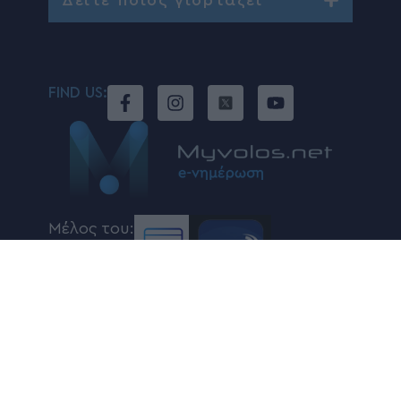
Δείτε ποιός γιορτάζει
FIND US:
Μέλος του:
Developed by
DoitForMe
|
Powered by