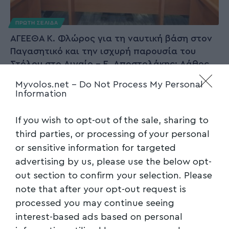
ΠΡΩΤΗ ΣΕΛΙΔΑ
ΑΓΕΕΘΑ Κ. Φλώρος για τη ναυτική βάση στον
Παγασητικό και την ισχυρή παρουσία του
Στόλου στο Αιγαίο – Ε. Αποστολάκης: Λάθος,
λάθος, λάθος
Myvolos.net -
Do Not Process My Personal
Information
Στον ρόλο της νέας ναυτικής βάσης στον
Αλμυρό, αναφέρθηκε κατά την επίσκεψή
…
If you wish to opt-out of the sale, sharing to
Newsroom
17/06/2023
third parties, or processing of your personal
or sensitive information for targeted
advertising by us, please use the below opt-
out section to confirm your selection. Please
note that after your opt-out request is
processed you may continue seeing
interest-based ads based on personal