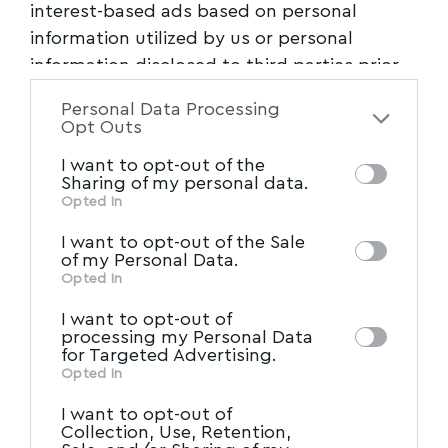
interest-based ads based on personal
information utilized by us or personal
ΠΡΩΤΗ ΣΕΛΙΔΑ
information disclosed to third parties prior
Το “φεγγάρι των λουλουδιών” πάνω από το
to your opt-out. You may separately opt-out
Χορευτό Πηλίου
Personal Data Processing
of the further disclosure of your personal
Opt Outs
Η πανσέληνος του Μαΐου, γνωστή και ως
information by third parties on the IAB’s list
«Φεγγάρι των Λουλουδιών», φωτίζει σήμερα
I want to opt-out of the
of downstream participants. This
Sharing of my personal data.
Δευτέρα 12
…
information may also be disclosed by us to
Opted In
IAB’s List of Downstream
third parties on the
Newsroom
12/05/2025
I want to opt-out of the Sale
Participants
that may further disclose it to
of my Personal Data.
other third parties.
Opted In
I want to opt-out of
processing my Personal Data
for Targeted Advertising.
Opted In
I want to opt-out of
Collection, Use, Retention,