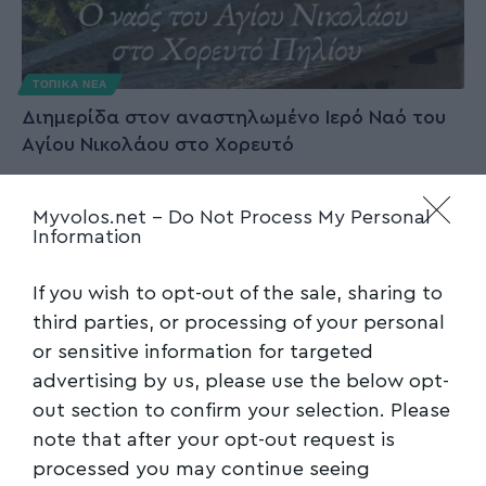
ΤΟΠΙΚΑ ΝΕΑ
Διημερίδα στον αναστηλωμένο Ιερό Ναό του
Aγίου Νικολάου στο Χορευτό
Την Παρασκευή 11 και το Σάββατο 12 Ιουλίου
Myvolos.net -
Do Not Process My Personal
2025 θα πραγματοποιηθεί στο
…
Information
Newsroom
09/07/2025
If you wish to opt-out of the sale, sharing to
third parties, or processing of your personal
or sensitive information for targeted
advertising by us, please use the below opt-
out section to confirm your selection. Please
note that after your opt-out request is
processed you may continue seeing