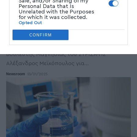
Sale, and/or Sharing of my
Personal Data that Is
ΤΟΠΙΚΑ ΝΕΑ
Unrelated with the Purposes
for which it was collected.
Αλ. Μεϊκόπουλος για αλιευτικό καταφύγιο
Opted Out
Χορευτού: Τεράστιες καθυστερήσεις από το
Υπ. Υποδομών στην αποκατάσταση
CONFIRM
Σε κοινοβουλευτική Ερώτηση προχώρησε ο
Βουλευτής Μαγνησίας του ΣΥΡΙΖΑ-ΠΣ
Αλέξανδρος Μεϊκόπουλος για
…
Newsroom
13/01/2025