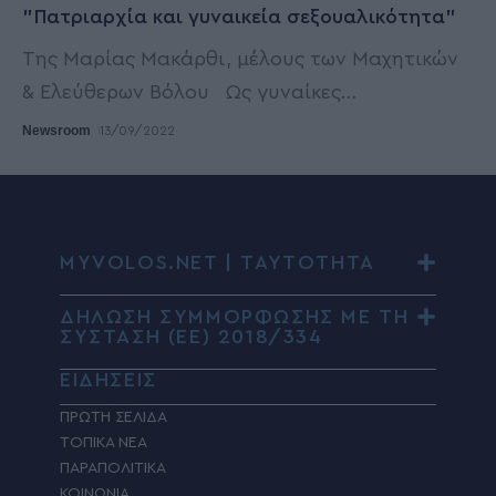
"Πατριαρχία και γυναικεία σεξουαλικότητα"
Της Μαρίας Μακάρθι, μέλους των Μαχητικών
& Ελεύθερων Βόλου Ως γυναίκες
…
Newsroom
13/09/2022
MYVOLOS.NET | ΤΑΥΤΟΤΗΤΑ
ΔΗΛΩΣΗ ΣΥΜΜΟΡΦΩΣΗΣ ΜΕ ΤΗ
ΣΥΣΤΑΣΗ (ΕΕ) 2018/334
ΕΙΔΗΣΕΙΣ
ΠΡΩΤΗ ΣΕΛΙΔΑ
ΤΟΠΙΚΑ ΝΕΑ
ΠΑΡΑΠΟΛΙΤΙΚΑ
ΚΟΙΝΩΝΙΑ