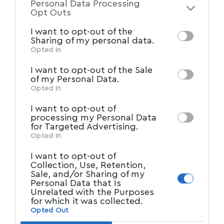
Personal Data Processing
Μαχητικές & Ελεύθερες Βόλου προς Αχ. Μπέο:
of the further disclosure of your personal
Opt Outs
Η ομοφοβική ματσίλα δεν θα περάσει!
information by third parties on the IAB’s list
I want to opt-out of the
of downstream participants. This
Από την συλλογικότητας "Μαχητικές και
Sharing of my personal data.
information may also be disclosed by us to
Ελεύθερες Βόλου", ανακοινώθηκαν τα εξής: Το
Opted In
IAB’s List of Downstream
third parties on the
βράδυ
…
I want to opt-out of the Sale
Participants
that may further disclose it to
of my Personal Data.
Newsroom
18/10/2023
other third parties.
Opted In
I want to opt-out of
processing my Personal Data
for Targeted Advertising.
Opted In
I want to opt-out of
Collection, Use, Retention,
Sale, and/or Sharing of my
Personal Data that Is
Unrelated with the Purposes
for which it was collected.
ΤΟΠΙΚΑ ΝΕΑ
Opted Out
Μαχητικές και Ελεύθερες Βόλου: Ο δήμαρχος