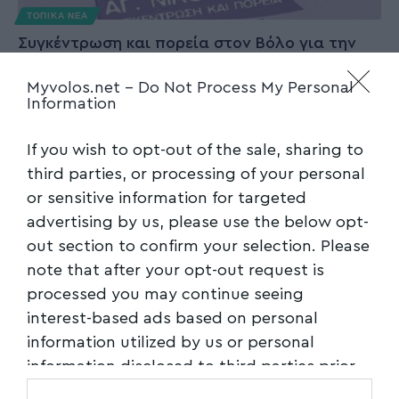
ΤΟΠΙΚΑ ΝΕΑ
Συγκέντρωση και πορεία στον Βόλο για την
Ημέρα της Γυναίκας
Myvolos.net -
Do Not Process My Personal
Συγκέντρωση στις 6.30 μ.μ. στον Αγ. Νικόλαο
Information
και πορεία στους δρόμους του
…
If you wish to opt-out of the sale, sharing to
Newsroom
08/03/2024
third parties, or processing of your personal
or sensitive information for targeted
advertising by us, please use the below opt-
out section to confirm your selection. Please
note that after your opt-out request is
processed you may continue seeing
interest-based ads based on personal
information utilized by us or personal
information disclosed to third parties prior
ΤΟΠΙΚΑ ΝΕΑ
to your opt-out. You may separately opt-out