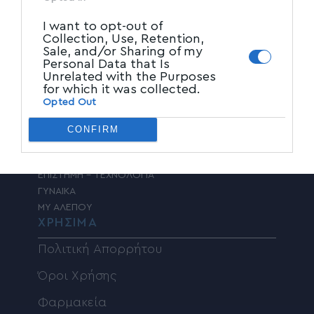
ΤΟΠΙΚΑ ΝΕΑ
I want to opt-out of
ΠΑΡΑΠΟΛΙΤΙΚΑ
Collection, Use, Retention,
ΚΟΙΝΩΝΙΑ
Sale, and/or Sharing of my
Personal Data that Is
ΠΟΛΙΤΙΚΗ
Unrelated with the Purposes
ΤΑΔΕ ΕΦΗ
for which it was collected.
ΠΟΛΙΤΙΣΜΟΣ
Opted Out
ΥΓΕΙΑ
ΑΘΛΗΤΙΚΑ
CONFIRM
ΚΟΣΜΟΣ
ADVERTORIAL
ΕΠΙΣΤΗΜΗ – ΤΕΧΝΟΛΟΓΙΑ
ΓΥΝΑΙΚΑ
MY ΑΛΕΠΟΥ
ΧΡΗΣΙΜΑ
Πολιτική Απορρήτου
Όροι Χρήσης
Φαρμακεία