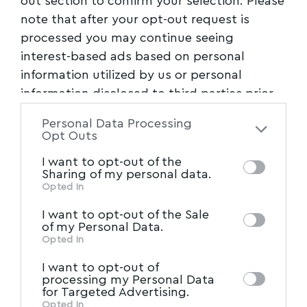
out section to confirm your selection. Please
note that after your opt-out request is
processed you may continue seeing
interest-based ads based on personal
information utilized by us or personal
information disclosed to third parties prior
to your opt-out. You may separately opt-out
Personal Data Processing
of the further disclosure of your personal
Opt Outs
information by third parties on the IAB’s list
I want to opt-out of the
of downstream participants. This
Sharing of my personal data.
information may also be disclosed by us to
Opted In
IAB’s List of Downstream
third parties on the
MYVOLOS.NET | ΤΑΥΤΟΤΗΤΑ
I want to opt-out of the Sale
Participants
that may further disclose it to
of my Personal Data.
other third parties.
Opted In
ΔΗΛΩΣΗ ΣΥΜΜΟΡΦΩΣΗΣ ΜΕ ΤΗ
ΣΥΣΤΑΣΗ (ΕΕ) 2018/334
I want to opt-out of
processing my Personal Data
ΕΙΔΗΣΕΙΣ
for Targeted Advertising.
Opted In
ΠΡΩΤΗ ΣΕΛΙΔΑ