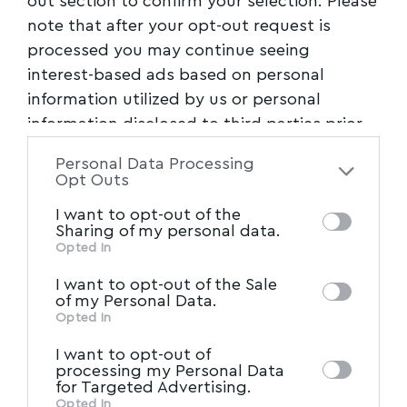
out section to confirm your selection. Please
note that after your opt-out request is
processed you may continue seeing
interest-based ads based on personal
information utilized by us or personal
information disclosed to third parties prior
to your opt-out. You may separately opt-out
Personal Data Processing
of the further disclosure of your personal
Opt Outs
information by third parties on the IAB’s list
I want to opt-out of the
of downstream participants. This
Sharing of my personal data.
information may also be disclosed by us to
Opted In
IAB’s List of Downstream
third parties on the
MYVOLOS.NET | ΤΑΥΤΟΤΗΤΑ
I want to opt-out of the Sale
Participants
that may further disclose it to
of my Personal Data.
other third parties.
Opted In
ΔΗΛΩΣΗ ΣΥΜΜΟΡΦΩΣΗΣ ΜΕ ΤΗ
ΣΥΣΤΑΣΗ (ΕΕ) 2018/334
I want to opt-out of
processing my Personal Data
ΕΙΔΗΣΕΙΣ
for Targeted Advertising.
Opted In
ΠΡΩΤΗ ΣΕΛΙΔΑ