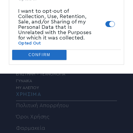
ΤΟΠΙΚΑ ΝΕΑ
I want to opt-out of
ΠΑΡΑΠΟΛΙΤΙΚΑ
Collection, Use, Retention,
ΚΟΙΝΩΝΙΑ
Sale, and/or Sharing of my
Personal Data that Is
ΠΟΛΙΤΙΚΗ
Unrelated with the Purposes
ΤΑΔΕ ΕΦΗ
for which it was collected.
ΠΟΛΙΤΙΣΜΟΣ
Opted Out
ΥΓΕΙΑ
ΑΘΛΗΤΙΚΑ
CONFIRM
ΚΟΣΜΟΣ
ADVERTORIAL
ΕΠΙΣΤΗΜΗ – ΤΕΧΝΟΛΟΓΙΑ
ΓΥΝΑΙΚΑ
MY ΑΛΕΠΟΥ
ΧΡΗΣΙΜΑ
Πολιτική Απορρήτου
Όροι Χρήσης
Φαρμακεία