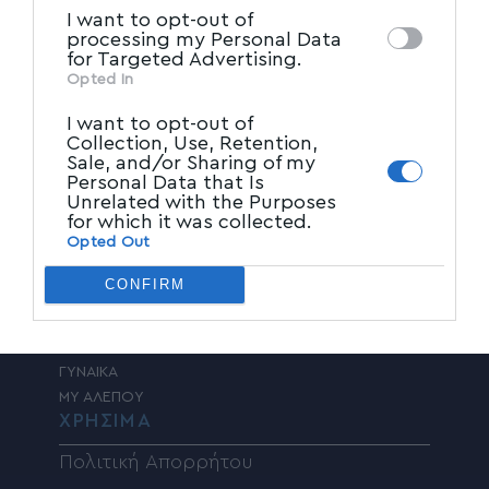
I want to opt-out of
ΕΙΔΗΣΕΙΣ
processing my Personal Data
for Targeted Advertising.
ΠΡΩΤΗ ΣΕΛΙΔΑ
Opted In
ΤΟΠΙΚΑ ΝΕΑ
I want to opt-out of
ΠΑΡΑΠΟΛΙΤΙΚΑ
Collection, Use, Retention,
ΚΟΙΝΩΝΙΑ
Sale, and/or Sharing of my
ΠΟΛΙΤΙΚΗ
Personal Data that Is
ΤΑΔΕ ΕΦΗ
Unrelated with the Purposes
for which it was collected.
ΠΟΛΙΤΙΣΜΟΣ
Opted Out
ΥΓΕΙΑ
ΑΘΛΗΤΙΚΑ
CONFIRM
ΚΟΣΜΟΣ
ADVERTORIAL
ΕΠΙΣΤΗΜΗ – ΤΕΧΝΟΛΟΓΙΑ
ΓΥΝΑΙΚΑ
MY ΑΛΕΠΟΥ
ΧΡΗΣΙΜΑ
Πολιτική Απορρήτου