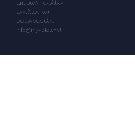
αποστολή σχολίων,
αγγελιών και
φωτογραφιών:
info@myvolos.net
Δείτε ποιός γιορτάζει
FIND US: