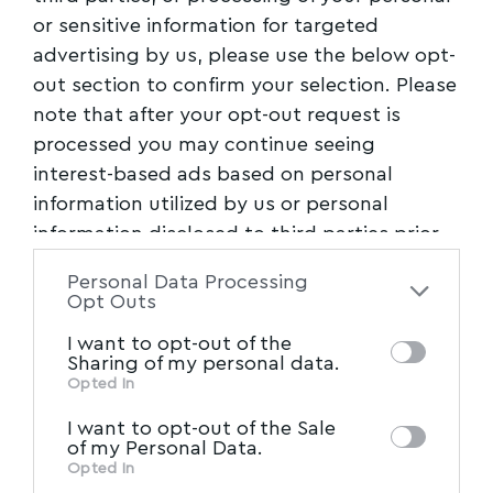
or sensitive information for targeted
advertising by us, please use the below opt-
out section to confirm your selection. Please
note that after your opt-out request is
processed you may continue seeing
interest-based ads based on personal
information utilized by us or personal
information disclosed to third parties prior
to your opt-out. You may separately opt-out
Personal Data Processing
of the further disclosure of your personal
Opt Outs
information by third parties on the IAB’s list
I want to opt-out of the
of downstream participants. This
Sharing of my personal data.
information may also be disclosed by us to
Opted In
IAB’s List of Downstream
MYVOLOS.NET | ΤΑΥΤΟΤΗΤΑ
third parties on the
I want to opt-out of the Sale
Participants
that may further disclose it to
of my Personal Data.
ΔΗΛΩΣΗ ΣΥΜΜΟΡΦΩΣΗΣ ΜΕ ΤΗ
other third parties.
Opted In
ΣΥΣΤΑΣΗ (ΕΕ) 2018/334