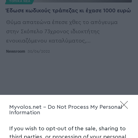
ΤΟΠΙΚΑ ΝΕΑ
Έδωσε κωδικούς τράπεζας κι έχασε 1000 ευρώ
Θύμα απατεώνα έπεσε χθες το απόγευμα
στην Σκόπελο 73χρονος ιδιοκτήτης
ενοικιαζόμενου καταλύματος,
…
Newsroom
30/06/2022
Myvolos.net -
Do Not Process My Personal
Information
If you wish to opt-out of the sale, sharing to
third parties, or processing of your personal