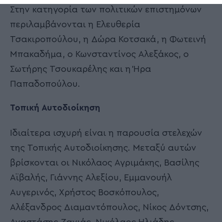
Στην κατηγορία των πολιτικών επιστημόνων
περιλαμβάνονται η Ελευθερία
Τσακιροπούλου, η Δώρα Κοτσακά, η Φωτεινή
Μπακαδήμα, ο Κωνσταντίνος Αλεξάκος, ο
Σωτήρης Τσουκαρέλης και η Ήρα
Παπαδοπούλου.
Τοπική Αυτοδιοίκηση
Ιδιαίτερα ισχυρή είναι η παρουσία στελεχών
της Τοπικής Αυτοδιοίκησης. Μεταξύ αυτών
βρίσκονται οι Νικόλαος Αγριμάκης, Βασίλης
Αϊβαλής, Γιάννης Αλεξίου, Εμμανουήλ
Αυγερινός, Χρήστος Βοσκόπουλος,
Αλέξανδρος Διαμαντόπουλος, Νίκος Δόντσης,
Αναστάσης Ζανιάς, Νικόλαος Ηλιάδης,