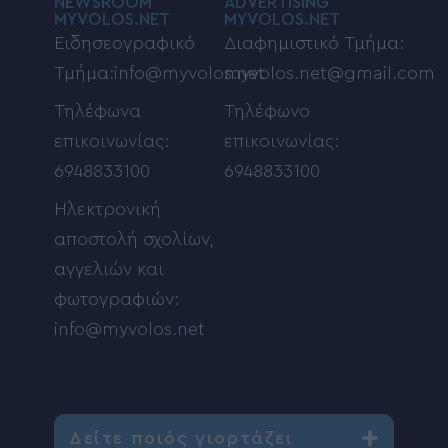
NEWSROOM
ADVERTISING
MYVOLOS.NET
MYVOLOS.NET
Ειδησεογραφικό
Διαφημιστικό Τμήμα:
Τμήμα:info@myvolos.net
myvolos.net@gmail.com
Τηλέφωνα
Τηλέφωνο
επικοινωνίας:
επικοινωνίας:
6948833100
6948833100
Ηλεκτρονική
αποστολή σχολίων,
αγγελιών και
φωτογραφιών:
info@myvolos.net
Δείτε ποιός γιορτάζει