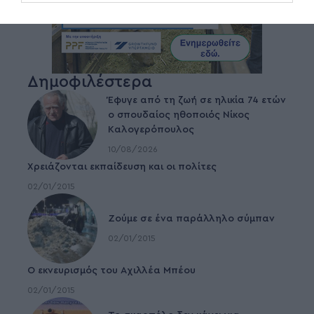
Δημοφιλέστερα
Έφυγε από τη ζωή σε ηλικία 74 ετών
ο σπουδαίος ηθοποιός Νίκος
Καλογερόπουλος
10/08/2026
Χρειάζονται εκπαίδευση και οι πολίτες
02/01/2015
Ζούμε σε ένα παράλληλο σύμπαν
02/01/2015
Ο εκνευρισμός του Αχιλλέα Μπέου
02/01/2015