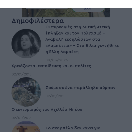
Δημοφιλέστερα
Οι πυρκαγιές στη Δυτική Αττική
έπληξαν και τον Πολιτισμό –
Αναβολή εκδηλώσεων στα
«Λαμπέτεια» – Στα Βίλια γεννήθηκε
η Έλλη Λαμπέτη
08/08/2026
Χρειάζονται εκπαίδευση και οι πολίτες
02/01/2015
Ζούμε σε ένα παράλληλο σύμπαν
02/01/2015
Ο εκνευρισμός του Αχιλλέα Μπέου
02/01/2015
To σκαρπέλο δεν κάνει για