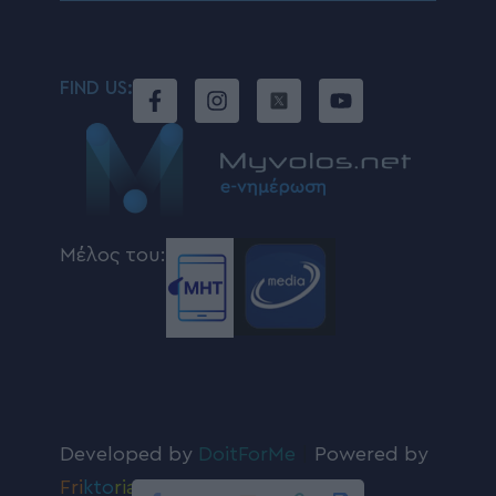
FIND US:
Μέλος του:
Developed by
DoitForMe
|
Powered by
Fri
kto
ria
.com