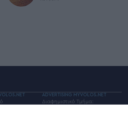
VOLOS.NET
ADVERTISING MYVOLOS.NET
ό
Διαφημιστικό Τμήμα:
volos.net
myvolos.net@gmail.com
οινωνίας:
Τηλέφωνο επικοινωνίας: