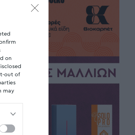
geted
confirm
s
ed on
disclosed
t-out of
parties
on may
third