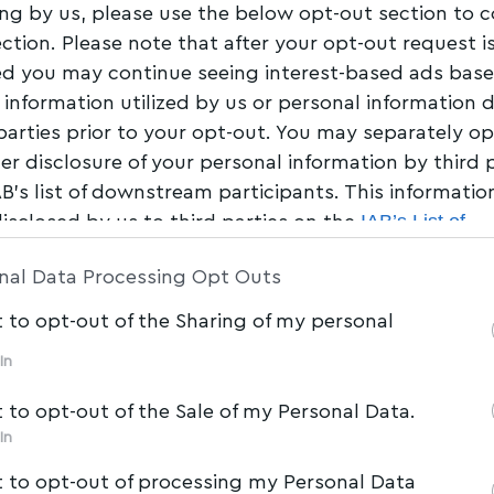
ing by us, please use the below opt-out section to 
ection. Please note that after your opt-out request i
Share
2 Min Read
d you may continue seeing interest-based ads bas
 information utilized by us or personal information 
 parties prior to your opt-out. You may separately op
her disclosure of your personal information by third 
AB’s list of downstream participants. This informati
IAB’s List of
disclosed by us to third parties on the
am Participants
that may further disclose it to other 
nal Data Processing Opt Outs
t to opt-out of the Sharing of my personal
In
t to opt-out of the Sale of my Personal Data.
In
t to opt-out of processing my Personal Data