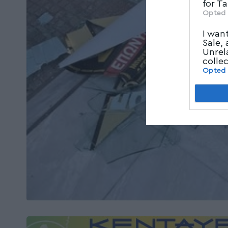
for T
Opted 
I wan
Sale,
Unrel
colle
Opted