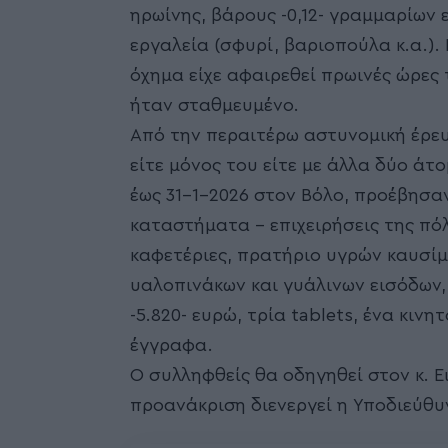
ηρωίνης, βάρους -0,12- γραμμαρίων 
εργαλεία (σφυρί, βαριοπούλα κ.α.)
όχημα είχε αφαιρεθεί πρωινές ώρες 
ήταν σταθμευμένο.
Από την περαιτέρω αστυνομική έρευ
είτε μόνος του είτε με άλλα δύο άτ
έως 31-1-2026 στον Βόλο, προέβησα
καταστήματα – επιχειρήσεις της πό
καφετέριες, πρατήριο υγρών καυσίμω
υαλοπινάκων και γυάλινων εισόδων
-5.820- ευρώ, τρία tablets, ένα κιν
έγγραφα.
Ο συλληφθείς θα οδηγηθεί στον κ. 
προανάκριση διενεργεί η Υποδιεύθυ