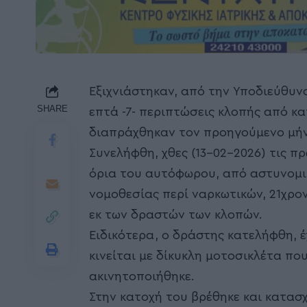
Εξιχνιάστηκαν, από την Υποδιεύθυν
SHARE
επτά -7- περιπτώσεις κλοπής από κ
διαπράχθηκαν τον προηγούμενο μήν
Συνελήφθη, χθες (13-02-2026) τις π
όρια του αυτόφωρου, από αστυνομικ
νομοθεσίας περί ναρκωτικών, 21χρο
εκ των δραστών των κλοπών.
Ειδικότερα, ο δράστης κατελήφθη, 
κινείται με δίκυκλη μοτοσικλέτα πο
ακινητοποιήθηκε.
Στην κατοχή του βρέθηκε και κατασ