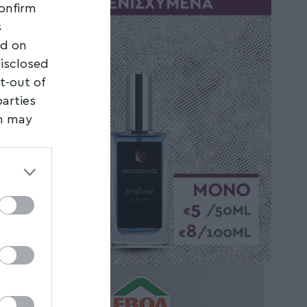
confirm
s
ed on
disclosed
t-out of
parties
on may
third