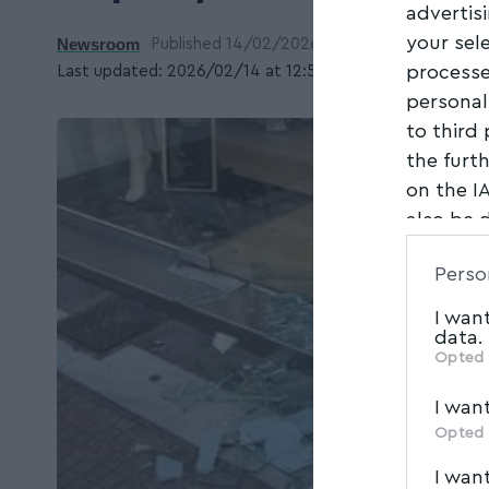
advertis
your sel
Newsroom
Published 14/02/2026
processe
Last updated: 2026/02/14 at 12:50 ΜΜ
personal
to third
the furt
on the I
also be 
Downstre
Perso
parties.
I wan
data.
Opted 
I wan
Opted 
I wan