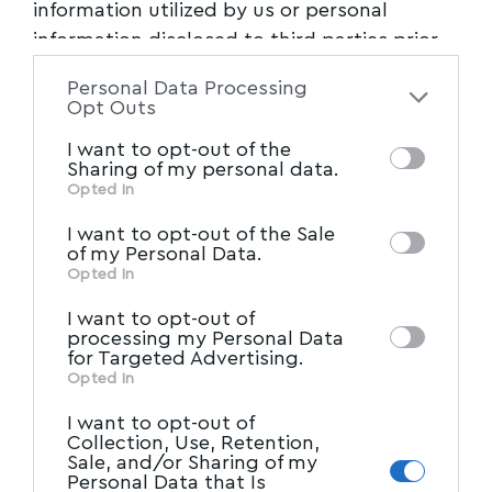
information utilized by us or personal
information disclosed to third parties prior
to your opt-out. You may separately opt-out
Personal Data Processing
of the further disclosure of your personal
Opt Outs
information by third parties on the IAB’s list
I want to opt-out of the
of downstream participants. This
Sharing of my personal data.
information may also be disclosed by us to
Opted In
IAB’s List of Downstream
third parties on the
I want to opt-out of the Sale
Participants
that may further disclose it to
of my Personal Data.
other third parties.
Opted In
I want to opt-out of
processing my Personal Data
for Targeted Advertising.
Opted In
I want to opt-out of
Collection, Use, Retention,
Sale, and/or Sharing of my
Personal Data that Is