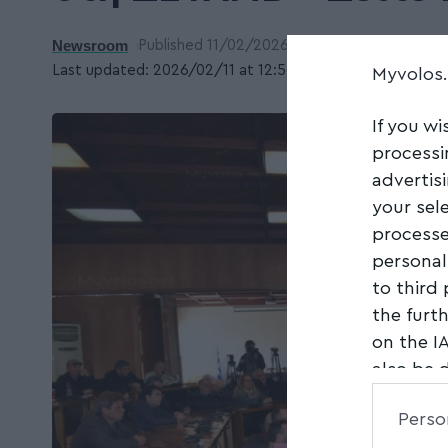
Newsroom
Published 11/02/2026
Last updated: 2026/02/11 at 12:50 ΜΜ
Myvolos
If you wi
processi
advertis
your sel
processe
personal
to third
the furt
on the I
also be 
Downstre
Perso
parties.