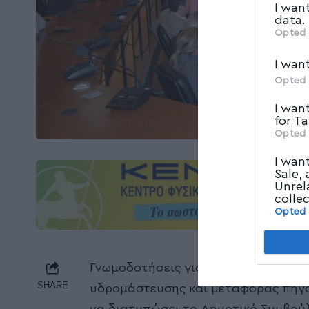
I wan
data.
Opted 
I wan
Opted 
I wan
for T
Opted 
I wan
Sale,
Unrel
colle
Opted
Γνωμοδοτήσεις για Μελέτες Περιβα
SHARE
υδρομάστευσης και μεταφοράς πηγα