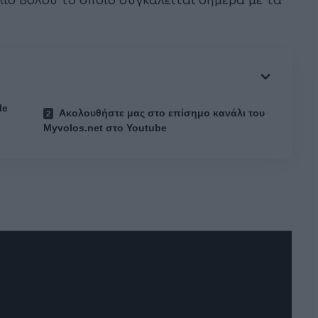
ιο Βόλου το οποίο συγκαλείται σήμερα με τα
le
Ακολουθήστε μας στο επίσημο κανάλι του
Myvolos.net στο Youtube