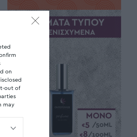
geted
confirm
s
ed on
disclosed
t-out of
parties
on may
third