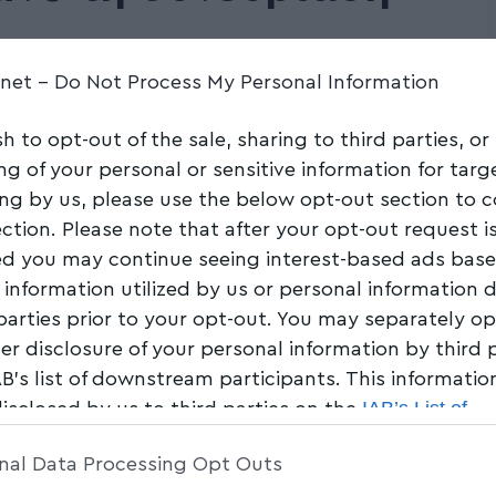
Share
5 Min Read
.net -
Do Not Process My Personal Information
sh to opt-out of the sale, sharing to third parties, or
ng of your personal or sensitive information for tar
ing by us, please use the below opt-out section to 
ection. Please note that after your opt-out request i
d you may continue seeing interest-based ads bas
 information utilized by us or personal information 
 parties prior to your opt-out. You may separately op
her disclosure of your personal information by third 
AB’s list of downstream participants. This informati
IAB’s List of
disclosed by us to third parties on the
am Participants
that may further disclose it to other 
nal Data Processing Opt Outs