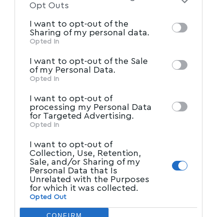
of the further disclosure of your personal
Opt Outs
information by third parties on the IAB’s list
I want to opt-out of the
of downstream participants. This
Ακολουθήστε το myvolos.net στο
Sharing of my personal data.
Google News και μάθετε πρώτοι όλες
information may also be disclosed by us to
Opted In
τις ειδήσεις.
IAB’s List of Downstream
third parties on the
I want to opt-out of the Sale
Participants
that may further disclose it to
of my Personal Data.
other third parties.
Opted In
Ακολουθήστε μας στο επίσημο κανάλι
του Myvolos.net στο Youtube
I want to opt-out of
processing my Personal Data
for Targeted Advertising.
Opted In
ΒΟΛΟΣ
,
ΙΓΝΑΤΙΟΣ
,
ΜΑΓΝΗΣΙΑ
,
ΜΗΛΙΝΑ
,
TAGGED:
I want to opt-out of
ΣΤΥΛΙΑΝΟΣ
,
ΧΕΙΡΟΘΕΣΙΑ
Collection, Use, Retention,
Sale, and/or Sharing of my
Personal Data that Is
Unrelated with the Purposes
Facebook
for which it was collected.
Opted Out
CONFIRM