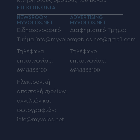
Κίνηση στους δρόμους του Βόλου
ΕΠΙΚΟΙΝΩΝΙΑ
NEWSROOM
ADVERTISING
MYVOLOS.NET
MYVOLOS.NET
Ειδησεογραφικό
Διαφημιστικό Τμήμα:
Τμήμα:info@myvolos.net
myvolos.net@gmail.com
Τηλέφωνα
Τηλέφωνο
επικοινωνίας:
επικοινωνίας:
6948833100
6948833100
Ηλεκτρονική
αποστολή σχολίων,
αγγελιών και
φωτογραφιών:
info@myvolos.net