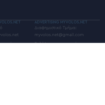
VOLOS.NET
ADVERTISING MYVOLOS.NET
ό
Διαφημιστικό Τμήμα:
volos.net
myvolos.net@gmail.com
οινωνίας:
Τηλέφωνο επικοινωνίας:
6948833100
ποστολή σχολίων,
φωτογραφιών:
net