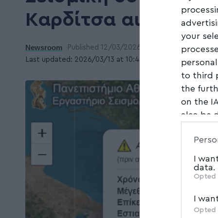
processi
Καρδίτσα αισθητή κ
advertis
your sel
Newsroom
Published 12/03/2026
processe
Last updated: 2026/03/13 at 10:45 ΜΜ
personal
to third
the furt
on the I
also be 
Downstre
Perso
parties.
I wan
data.
Opted 
I wan
Opted 