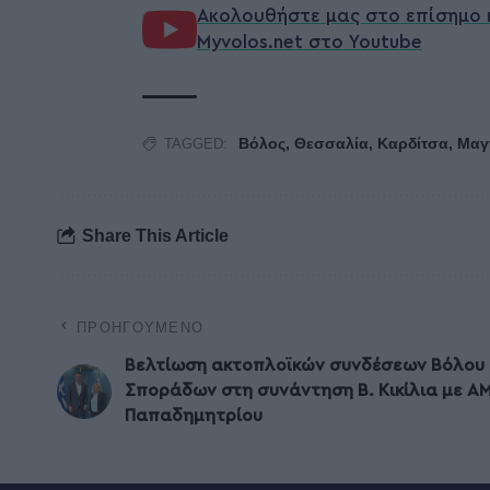
Ακολουθήστε μας στο επίσημο 
Myvolos.net στο Youtube
Βόλος
,
Θεσσαλία
,
Καρδίτσα
,
Μαγ
TAGGED:
Share This Article
ΠΡΟΗΓΟΎΜΕΝΟ
Βελτίωση ακτοπλοϊκών συνδέσεων Βόλου 
Σποράδων στη συνάντηση Β. Κικίλια με Α
Παπαδημητρίου