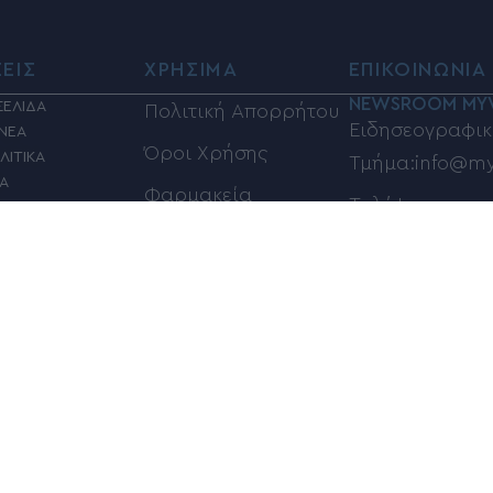
ΣΕΙΣ
ΧΡΗΣΙΜΑ
ΕΠΙΚΟΙΝΩΝΙΑ
NEWSROOM MY
ΣΕΛΙΔΑ
Πολιτική Απορρήτου
Ειδησεογραφικ
 ΝΕΑ
Όροι Χρήσης
ΛΙΤΙΚΑ
Τμήμα:info@my
ΙΑ
Φαρμακεία
Τηλέφωνα επικ
Η
ΦΗ
Καύσιμα
6948833100
ΣΜΟΣ
Βόλος Καιρός
Ηλεκτρονική α
ΚΑ
αγγελιών και 
Κίνηση στους
Σ
info@myvolos.
δρόμους του Βόλου
ORIAL
ΜΗ – ΤΕΧΝΟΛΟΓΙΑ
ΠΟΥ