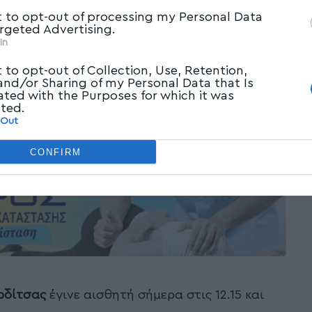
t to opt-out of processing my Personal Data
argeted Advertising.
In
t to opt-out of Collection, Use, Retention,
 and/or Sharing of my Personal Data that Is
ated with the Purposes for which it was
cted.
 Out
CONFIRM
ρδίτσας
έγινε αισθητή σήμερα στις 12.15 και