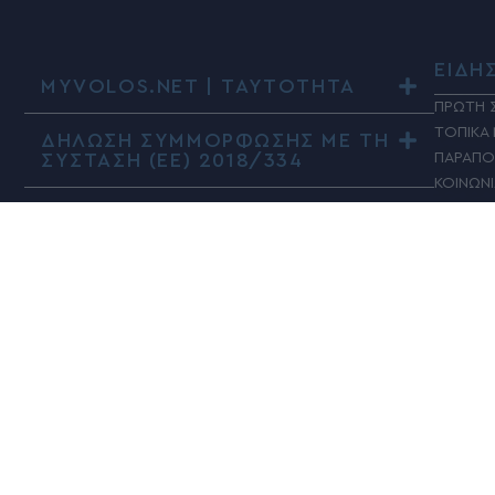
ΕΙΔΗ
MYVOLOS.NET | ΤΑΥΤΟΤΗΤΑ
ΠΡΩΤΗ 
ΤΟΠΙΚΑ
ΔΗΛΩΣΗ ΣΥΜΜΟΡΦΩΣΗΣ ΜΕ ΤΗ
ΣΥΣΤΑΣΗ (ΕΕ) 2018/334
ΠΑΡΑΠΟ
ΚΟΙΝΩΝ
ΠΟΛΙΤΙΚ
ΤΑΔΕ Ε
ΠΟΛΙΤΙ
ΥΓΕΙΑ
ΑΘΛΗΤΙ
ΚΟΣΜΟ
ADVERT
ΕΠΙΣΤΗ
ΓΥΝΑΙΚΑ
MY ΑΛΕ