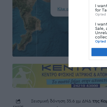
I wan
for T
Opted 
I wan
Sale,
Unrel
colle
Opted
Σεισμική δόνηση 35.6 χμ ΔΝΔ
της Κα