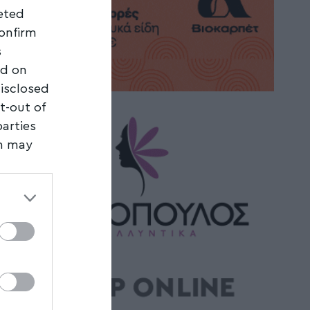
geted
confirm
s
ed on
disclosed
t-out of
parties
on may
third