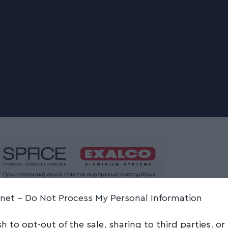
.net -
Do Not Process My Personal Information
 R κοντά στην
sh to opt-out of the sale, sharing to third parties, or