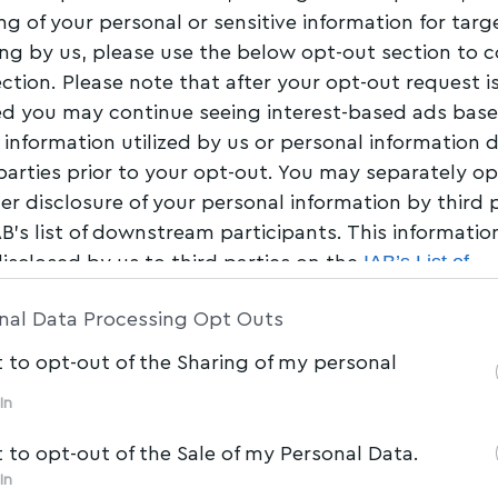
ng of your personal or sensitive information for tar
αι στον Βόλο
ing by us, please use the below opt-out section to 
ection. Please note that after your opt-out request i
d you may continue seeing interest-based ads bas
Share
0 Min Read
 information utilized by us or personal information 
 parties prior to your opt-out. You may separately op
her disclosure of your personal information by third 
AB’s list of downstream participants. This informati
IAB’s List of
disclosed by us to third parties on the
am Participants
that may further disclose it to other 
nal Data Processing Opt Outs
t to opt-out of the Sharing of my personal
In
t to opt-out of the Sale of my Personal Data.
In