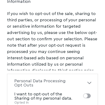
ΒΟΛΟΣ
,
ΚΟΥΡΕΤΑΣ
,
ΜΑΓΝΗΣΙΑ
,
ΠΑΠΑΠΕΤΡΟΣ
,
TAGGED:
Information
ΠΕΡΙΦΕΡΕΙΑ ΘΕΣΣΑΛΙΑΣ
,
ΣΥΜΜΑΧΙΑ
If you wish to opt-out of the sale, sharing to
third parties, or processing of your personal
Facebook
or sensitive information for targeted
advertising by us, please use the below opt-
out section to confirm your selection. Please
note that after your opt-out request is
processed you may continue seeing
interest-based ads based on personal
information utilized by us or personal
information disclosed to third parties prior
to your opt-out. You may separately opt-out
Personal Data Processing
of the further disclosure of your personal
Opt Outs
information by third parties on the IAB’s list
I want to opt-out of the
of downstream participants. This
Sharing of my personal data.
information may also be disclosed by us to
Opted In