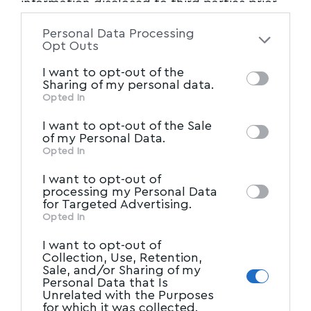
information disclosed to third parties prior
σοβαρά τότε προβλήματα. Μια περίοδος
to your opt-out. You may separately opt-out
κρίσιμη για τον ιστορικό σύλλογο, καθώς μετά
Personal Data Processing
of the further disclosure of your personal
από προσφυγές οι εγκαταστάσεις του
Opt Outs
information by third parties on the IAB’s list
απειλήθηκαν με κατεδάφιση.
I want to opt-out of the
of downstream participants. This
Sharing of my personal data.
information may also be disclosed by us to
Opted In
«Σήμερα, όχι μόνο ξεπεράστηκαν οι τότε
IAB’s List of Downstream
third parties on the
κίνδυνοι, αλλά ολοκληρώθηκε μια δύσκολη
I want to opt-out of the Sale
Participants
that may further disclose it to
of my Personal Data.
διαδικασία, αυτή της νομιμοποίησης και
other third parties.
Opted In
παραχώρησης των εγκαταστάσεων.
I want to opt-out of
Εργαστήκαμε συστηματικά, με
processing my Personal Data
for Targeted Advertising.
επανειλημμένες παρεμβάσεις και επισκέψεις
Opted In
στην Αποκεντρωμένη Διοίκηση και κυρίως στο
I want to opt-out of
υπουργείο Οικονομικών και στον Γ.Γ. Δημόσιας
Collection, Use, Retention,
Περιουσίας. Τώρα που ολοκληρώθηκε η
Sale, and/or Sharing of my
Personal Data that Is
νομιμοποίηση και παραχώρηση στον σύλλογο
Unrelated with the Purposes
for which it was collected.