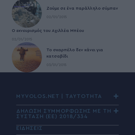
Ζούμε σε ένα παράλληλο σύμπαν
02/01/2015
Ο εκνευρισμός του Αχιλλέα Μπέου
02/01/2015
To σκαρπέλο δεν κάνει για
κατσαβίδι
03/01/2015
MYVOLOS.NET | ΤΑΥΤΟΤΗΤΑ
ΔΗΛΩΣΗ ΣΥΜΜΟΡΦΩΣΗΣ ΜΕ ΤΗ
ΣΥΣΤΑΣΗ (ΕΕ) 2018/334
ΕΙΔΗΣΕΙΣ