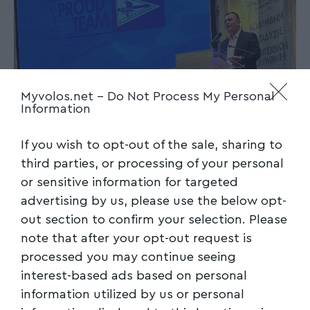
Myvolos.net -
Do Not Process My Personal
Information
If you wish to opt-out of the sale, sharing to
third parties, or processing of your personal
Ο βουλευτής Μαγνησίας Χρ. Μπουκώρος
or sensitive information for targeted
advertising by us, please use the below opt-
Έμπλεος ικανοποίησης, ο βουλευτής
out section to confirm your selection. Please
Μαγνησίας Χρήστος Μπουκώρος περιέγραψε
note that after your opt-out request is
ότι όταν πριν από τρία χρόνια κλήθηκε από
processed you may continue seeing
τον πρόεδρο και τη διοίκηση του Ν.Ο.Β.-Α.,
interest-based ads based on personal
έσπευσε να συνδράμει να ξεπεραστούν
information utilized by us or personal