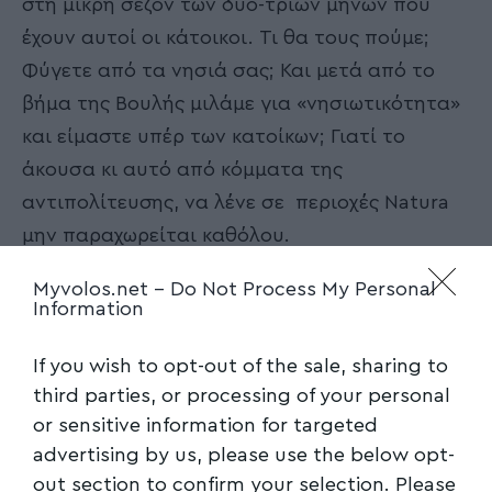
στη μικρή σεζόν των δύο-τριών μηνών που
έχουν αυτοί οι κάτοικοι. Τι θα τους πούμε;
Φύγετε από τα νησιά σας; Και μετά από το
βήμα της Βουλής μιλάμε για «νησιωτικότητα»
και είμαστε υπέρ των κατοίκων; Γιατί το
άκουσα κι αυτό από κόμματα της
αντιπολίτευσης, να λένε σε περιοχές Natura
μην παραχωρείται καθόλου.
Myvolos.net -
Do Not Process My Personal
Εγώ λέω το αντίθετο, κύριε Υπουργέ. 150
Information
μπορεί να αξιοποιηθεί, για τόσα να πληρώσει,
διότι η εκμετάλλευσή του θα καταστεί
If you wish to opt-out of the sale, sharing to
απολύτως ασύμφορη.
third parties, or processing of your personal
or sensitive information for targeted
Δείχνουμε ότι νοιαζόμαστε εδώ για τους
advertising by us, please use the below opt-
αδύναμους, λες και τα μεγάλα τα πεντάστερα
out section to confirm your selection. Please