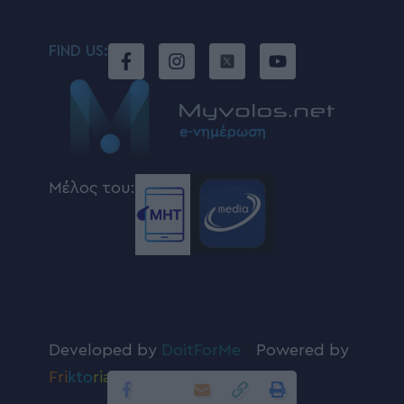
FIND US:
Μέλος του:
Developed by
DoitForMe
|
Powered by
Fri
kto
ria
.com