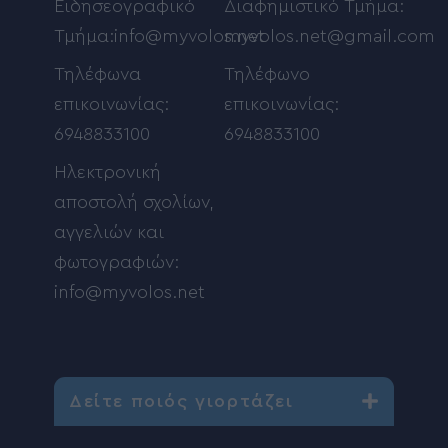
Ειδησεογραφικό
Διαφημιστικό Τμήμα:
Τμήμα:info@myvolos.net
myvolos.net@gmail.com
Τηλέφωνα
Τηλέφωνο
επικοινωνίας:
επικοινωνίας:
6948833100
6948833100
Ηλεκτρονική
αποστολή σχολίων,
αγγελιών και
φωτογραφιών:
info@myvolos.net
Δείτε ποιός γιορτάζει