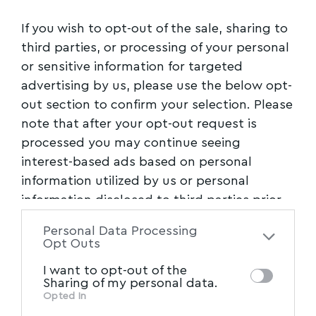
δ) μέσω της μειωμένης ταχύτητας που θα είχε
If you wish to opt-out of the sale, sharing to
οριστεί για την κίνηση των αμαξοστοιχιών με
third parties, or processing of your personal
σχετική εγκύκλιο βραδυπορίας από τη
or sensitive information for targeted
Διεύθυνση Κυκλοφορίας του ΟΣΕ ΑΕ (άρθρα 76
advertising by us, please use the below opt-
– 77 ΓΚΚ) ενόψει της επικινδυνότητας της
out section to confirm your selection. Please
κίνησης συνεπεία των ως άνω ελλείψεων ε) και
note that after your opt-out request is
με τη θέσπιση αναγκαίου Νέου Εθνικού
processed you may continue seeing
interest-based ads based on personal
Κανόνα, έστω ως προσωρινού προληπτικού
information utilized by us or personal
μέτρου, λόγω του κατεπείγοντος, που θα
information disclosed to third parties prior
λάμβανε υπόψη όλα τα παραπάνω δεδομένα
to your opt-out. You may separately opt-out
και η εφαρμογή του θα διαμόρφωνε ασφαλείς
Personal Data Processing
of the further disclosure of your personal
Opt Outs
συνθήκες σιδηροδρομικής κυκλοφορίας,
information by third parties on the IAB’s list
μεταξύ άλλων και στο επίδικο τμήμα (Λάρισα
I want to opt-out of the
of downstream participants. This
Sharing of my personal data.
– Ν. Πόροι), όπου επισυνέβη το εν λόγω
information may also be disclosed by us to
Opted In
σιδηροδρομικό δυστύχημα.
IAB’s List of Downstream
third parties on the