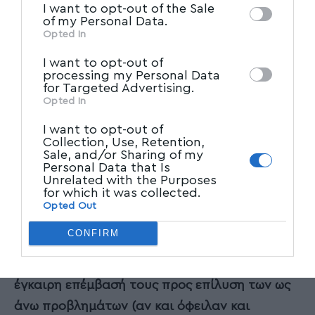
I want to opt-out of the Sale
Participants
that may further disclose it to
of my Personal Data.
Επιπλέον, στο αίτημα αναφέρεται ότι τα εν
other third parties.
Opted In
λόγω πολιτικά πρόσωπα τέλεσαν την
I want to opt-out of
κακουργηματική αυτή πράξη με ενδεχόμενο
processing my Personal Data
for Targeted Advertising.
δόλο, καθώς
«αντιλαμβάνονταν πλήρως και
Opted In
γνώριζαν τις διαταραχές στη λειτουργία του
I want to opt-out of
σιδηροδρομικού δικτύου και την
Collection, Use, Retention,
Sale, and/or Sharing of my
επικινδυνότητα της αξιόποινης συμπεριφοράς
Personal Data that Is
τους
, ήτοι της παράλειψής τους να
Unrelated with the Purposes
for which it was collected.
αποτρέψουν την διατάραξη και τον εξ αυτής
Opted Out
κίνδυνο αν και υποχρεούνταν προς τούτο, και,
CONFIRM
παρά τούτο, αδιαφόρησαν και επέμειναν στην
τέλεση της πράξεως τους, ιδίως
με τη μη
έγκαιρη επέμβασή τους προς επίλυση των ως
άνω προβλημάτων (αν και όφειλαν και