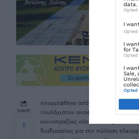
data.
Opted 
I wan
Opted 
I wan
for T
Opted 
I wan
Sale,
Unrel
colle
Opted
Απορρίφθηκε από την αρμόδια Ενια
SHARE
τουλάχιστον αναφέρουν σχετικές πλ
κοινοπραξίας «Goldair Cargo A.E. – 
διαδικασίας για την πώληση πλειο