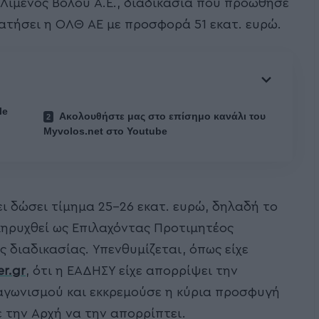
Λιμένος Βόλου Α.Ε., διαδικασία που προώθησε
ρατήσει η ΟΛΘ ΑΕ με προσφορά 51 εκατ. ευρώ.
le
Ακολουθήστε μας στο επίσημο κανάλι του
Myvolos.net στο Youtube
ι δώσει τίμημα 25-26 εκατ. ευρώ, δηλαδή το
κηρυχθεί ως Επιλαχόντας Προτιμητέος
 διαδικασίας. Υπενθυμίζεται, όπως είχε
er.gr
, ότι η ΕΑΔΗΣΥ είχε απορρίψει την
αγωνισμού και εκκρεμούσε η κύρια προσφυγή
 την Αρχή να την απορρίπτει.