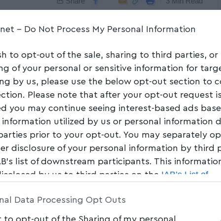
Share
3 Min Read
.net -
Do Not Process My Personal Information
sh to opt-out of the sale, sharing to third parties, or
ng of your personal or sensitive information for tar
ing by us, please use the below opt-out section to 
ection. Please note that after your opt-out request i
d you may continue seeing interest-based ads bas
 information utilized by us or personal information 
 parties prior to your opt-out. You may separately op
her disclosure of your personal information by third 
AB’s list of downstream participants. This informati
IAB’s List of
disclosed by us to third parties on the
am Participants
that may further disclose it to other 
nal Data Processing Opt Outs
t to opt-out of the Sharing of my personal