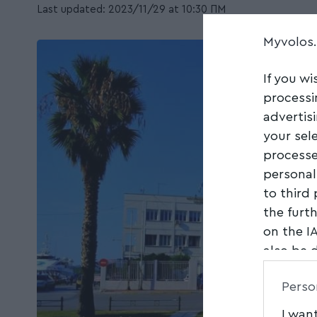
Last updated: 2023/11/29 at 10:30 ΠΜ
Myvolos
If you wi
processi
advertis
your sel
processe
personal
to third
the furt
on the I
also be 
Downstre
Perso
parties.
I wan