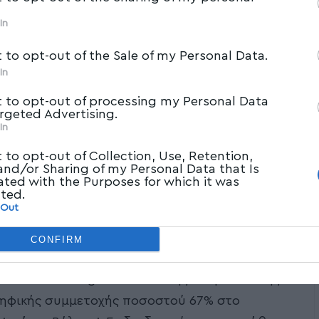
In
t to opt-out of the Sale of my Personal Data.
In
t to opt-out of processing my Personal Data
argeted Advertising.
In
t to opt-out of Collection, Use, Retention,
 and/or Sharing of my Personal Data that Is
ated with the Purposes for which it was
cted.
 Out
ία Αρχή Δημοσίων Συμβάσεων (ΕΑΔΗΣΥ), όπως
CONFIRM
ηροφορίες, και η κύρια προσφυγή της
Goldair Handling Α.Ε.» κατά της διαγωνιστικής
ψηφικής συμμετοχής ποσοστού 67% στο