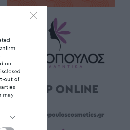
geted
confirm
s
ed on
disclosed
t-out of
parties
on may
third