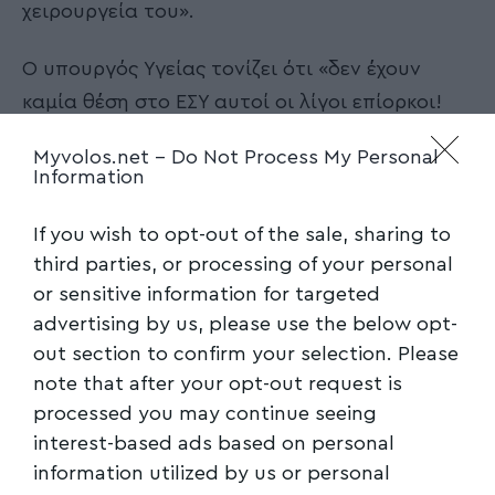
χειρουργεία του».
Ο υπουργός Υγείας τονίζει ότι «δεν έχουν
καμία θέση στο ΕΣΥ αυτοί οι λίγοι επίορκοι!
Εάν αποδειχθεί αυτή η καταγγελία,
Myvolos.net -
Do Not Process My Personal
πραγματικά Ντροπή του και σε όποιον άλλον
Information
το κάνει», ενώ δηλώνει ότι λυπάται
«πραγματικά που ενώ έχουμε δώσει ήδη και
If you wish to opt-out of the sale, sharing to
third parties, or processing of your personal
την δυνατότητα άσκησης παραλλήλου
or sensitive information for targeted
ιδιωτικού έργου και επιπλέον χρήματα με τα
advertising by us, please use the below opt-
απογευματινά χειρουργεία, υπάρχουν ακόμη
out section to confirm your selection. Please
ασυνείδητοι γιατροί που εκμεταλλεύονται την
note that after your opt-out request is
δύσκολη στιγμή των ασθενών και των
processed you may continue seeing
οικογενειών τους».
interest-based ads based on personal
information utilized by us or personal
Αναλυτικά η ανάρτηση του Άδωνι Γεωργιάδη: