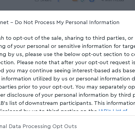
.net -
Do Not Process My Personal Information
sh to opt-out of the sale, sharing to third parties, or
ng of your personal or sensitive information for tar
ing by us, please use the below opt-out section to 
ection. Please note that after your opt-out request i
d you may continue seeing interest-based ads bas
 information utilized by us or personal information 
 parties prior to your opt-out. You may separately op
her disclosure of your personal information by third 
AB’s list of downstream participants. This informati
IAB’s List of
disclosed by us to third parties on the
am Participants
that may further disclose it to other 
nal Data Processing Opt Outs