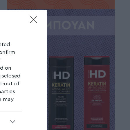
geted
confirm
s
ed on
disclosed
t-out of
parties
on may
third