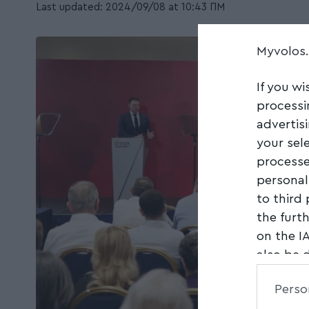
Last updated: 2024/09/08 at 10:43 ΠΜ
Myvolos
If you wi
processi
advertis
your sel
processe
personal
to third
the furt
on the I
also be 
Downstre
Perso
parties.