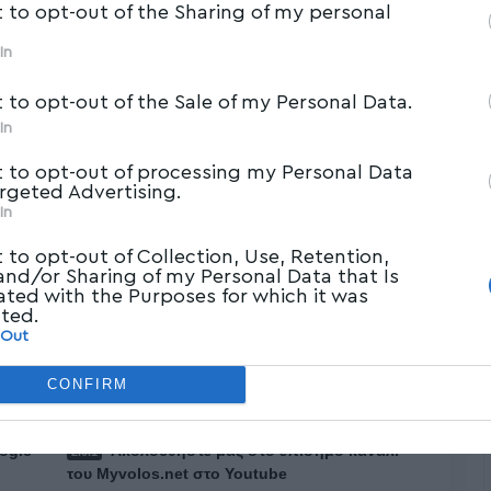
t to opt-out of the Sharing of my personal
In
t to opt-out of the Sale of my Personal Data.
In
νε λόγο
Παύλος Πολάκης
στην Κεντρική
t to opt-out of processing my Personal Data
σε ότι θα είναι υποψήφιος είτε στην
argeted Advertising.
In
ης, πάει σε εσωκομματικές εκλογές είτε
θεσαν οι 100.
t to opt-out of Collection, Use, Retention,
 and/or Sharing of my Personal Data that Is
ated with the Purposes for which it was
cted.
 Out
CONFIRM
Τι ισχύει με την πρόταση μομφής
ogle
Ακολουθήστε μας στο επίσημο κανάλι
του Myvolos.net στο Youtube