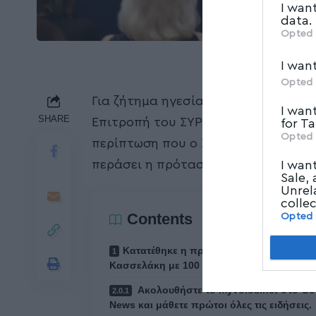
I wan
data.
Opted 
I wan
Opted 
Για ζήτημα ηγεσίας στο ΣΥΡΙΖΑ έκα
I wan
SHARE
Επιτροπή του ΣΥΡΙΖΑ , ενώ ανακοίνω
for T
Opted 
περίπτωση που ο Στέφανος Κασσελάκ
περάσει η πρόταση μομφής που κατέ
I wan
Sale,
Unrel
colle
Contents
Opted
Κατατέθηκε η πρόταση μομφής κατά
Κασσελάκη με 100 υπογραφές
Ακολουθήστε το myvolos.net στο Go
News και μάθετε πρώτοι όλες τις ειδήσεις.