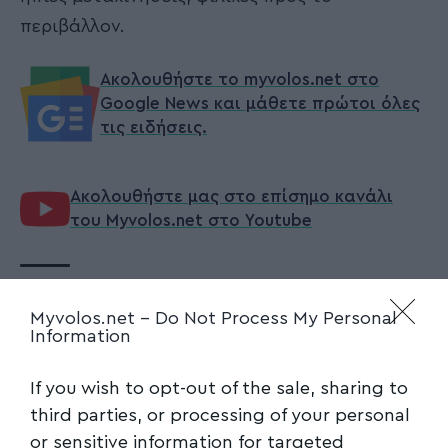
περιβάλλον.
Ακολουθήστε το myvolos.net στο
Google News και μάθετε πρώτοι όλες
τις ειδήσεις.
Ακολουθήστε μας στο επίσημο κανάλι
του Myvolos.net στο Youtube
ΒΟΛΟΣ
,
ΕΣΠΑ
,
ΘΕΣΣΑΛΙΑ
,
ΜΑΓΝΗΣΙΑ
,
TAGGED:
Myvolos.net -
Do Not Process My Personal
ΠΕΡΙΦΕΡΕΙΑ
,
ΠΟΔΗΛΑΤΟ
Information
If you wish to opt-out of the sale, sharing to
Facebook
third parties, or processing of your personal
or sensitive information for targeted