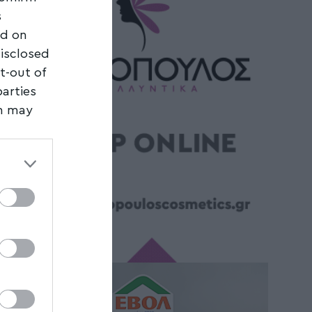
s
ed on
disclosed
t-out of
parties
on may
third