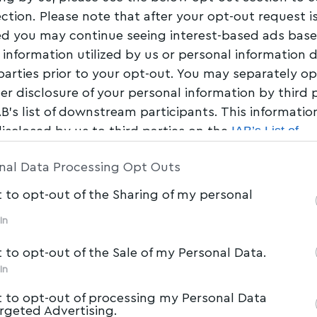
ection. Please note that after your opt-out request i
d you may continue seeing interest-based ads bas
 information utilized by us or personal information 
 parties prior to your opt-out. You may separately op
her disclosure of your personal information by third 
AB’s list of downstream participants. This informati
IAB’s List of
disclosed by us to third parties on the
am Participants
that may further disclose it to other 
nal Data Processing Opt Outs
t to opt-out of the Sharing of my personal
In
t to opt-out of the Sale of my Personal Data.
In
t to opt-out of processing my Personal Data
argeted Advertising.