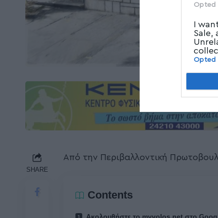
Opted 
I wan
Sale,
Unrel
colle
Opted
Από την Περιβαλλοντική Πρωτοβουλ
SHARE
Contents
Ακολουθήστε το myvolos.net στο Goog