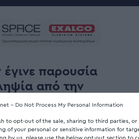
ν έγινε παρουσία
ληψία από την
ίας
.net -
Do Not Process My Personal Information
sh to opt-out of the sale, sharing to third parties, or
Share
2 Min Read
ng of your personal or sensitive information for tar
ing by us, please use the below opt-out section to 