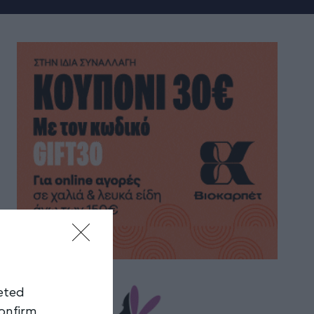
geted
confirm