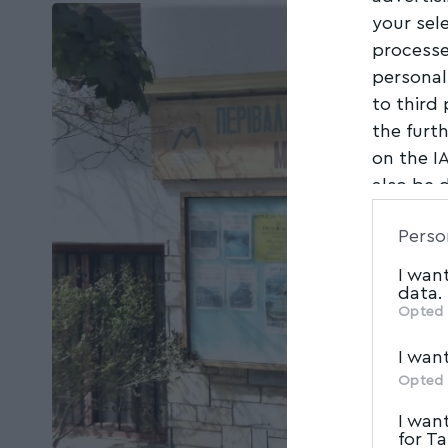
your sel
processe
personal
to third
the furt
on the I
also be 
Downstre
Perso
parties.
I wan
data.
Opted 
I wan
Opted 
I wan
for T