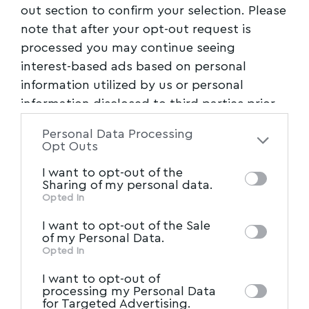
out section to confirm your selection. Please
note that after your opt-out request is
processed you may continue seeing
interest-based ads based on personal
information utilized by us or personal
information disclosed to third parties prior
to your opt-out. You may separately opt-out
Personal Data Processing
of the further disclosure of your personal
Opt Outs
information by third parties on the IAB’s list
I want to opt-out of the
of downstream participants. This
Sharing of my personal data.
information may also be disclosed by us to
Opted In
IAB’s List of Downstream
third parties on the
I want to opt-out of the Sale
Participants
that may further disclose it to
of my Personal Data.
other third parties.
Opted In
I want to opt-out of
processing my Personal Data
for Targeted Advertising.