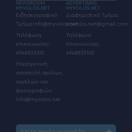
NEWSROOM
ADVERTISING
MYVOLOS.NET
MYVOLOS.NET
Ειδησεογραφικό
Διαφημιστικό Τμήμα:
Τμήμα:info@myvolos.net
myvolos.net@gmail.com
Τηλέφωνα
Τηλέφωνο
επικοινωνίας:
επικοινωνίας:
6948833100
6948833100
Ηλεκτρονική
αποστολή σχολίων,
αγγελιών και
φωτογραφιών:
info@myvolos.net
Δείτε ποιός γιορτάζει