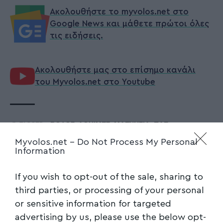
Ακολουθήστε το myvolos.net στο
Google News και μάθετε πρώτοι όλες
τις ειδήσεις.
Ακολουθήστε μας στο επίσημο κανάλι
του Myvolos.net στο Youtube
ΒΟΛΟΣ
,
ΔΟΚΙΜΕΣ
,
ΜΑΓΝΗΣΙΑ
,
ΠΑΕ
,
TAGGED:
ΠΟΔΟΣΦΑΙΡΙΣΤΕΣ
Myvolos.net -
Do Not Process My Personal
Information
Facebook
If you wish to opt-out of the sale, sharing to
third parties, or processing of your personal
or sensitive information for targeted
advertising by us, please use the below opt-