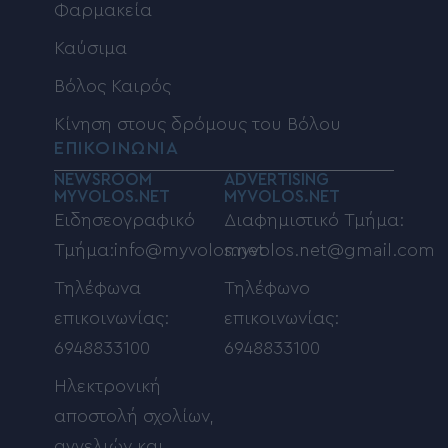
Φαρμακεία
Καύσιμα
Βόλος Καιρός
Κίνηση στους δρόμους του Βόλου
ΕΠΙΚΟΙΝΩΝΙΑ
NEWSROOM
ADVERTISING
MYVOLOS.NET
MYVOLOS.NET
Ειδησεογραφικό
Διαφημιστικό Τμήμα:
Τμήμα:info@myvolos.net
myvolos.net@gmail.com
Τηλέφωνα
Τηλέφωνο
επικοινωνίας:
επικοινωνίας:
6948833100
6948833100
Ηλεκτρονική
αποστολή σχολίων,
αγγελιών και