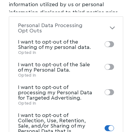
information utilized by us or personal
information disclosed to third parties prior
to your opt-out. You may separately opt-out
Personal Data Processing
of the further disclosure of your personal
Opt Outs
information by third parties on the IAB’s list
I want to opt-out of the
of downstream participants. This
Sharing of my personal data.
information may also be disclosed by us to
Opted In
IAB’s List of Downstream
third parties on the
I want to opt-out of the Sale
Participants
that may further disclose it to
of my Personal Data.
other third parties.
Opted In
I want to opt-out of
processing my Personal Data
for Targeted Advertising.
Opted In
I want to opt-out of
Collection, Use, Retention,
Sale, and/or Sharing of my
Personal Data that Is